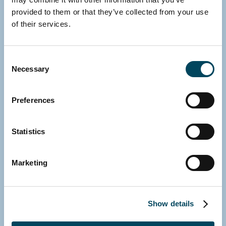
Angebotsknappheit auf
provided to them or that they’ve collected from your use
europäischen
of their services.
Wohnungsmärkten
27 Mai 2026 | Pressemitteilung
Consent
Necessary
Selection
Preferences
Statistics
Marketing
Show details