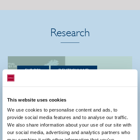
Research
EUROPA
DEUTSCHLAND
INVESTMENT MANAGEMENT
Catella Research:
This website uses cookies
Rückläufige
We use cookies to personalise content and ads, to
provide social media features and to analyse our traffic.
Wohnungsfertigstellungen
We also share information about your use of our site with
verschärfen
our social media, advertising and analytics partners who
may combine it with other information that you’ve