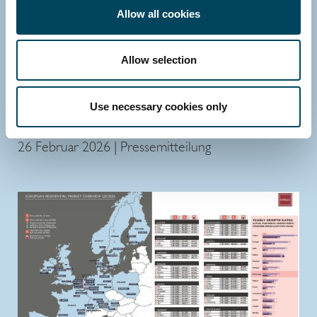
Allow all cookies
EUROPA
DEUTSCHLAND
Allow selection
INVESTMENT MANAGEMENT
Steigende Spitzenmieten und stabilisierende
Use necessary cookies only
Renditen signalisieren Neupositionierung -
Catella Research
26 Februar 2026 | Pressemitteilung