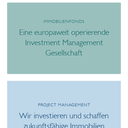
IMMOBILIENFONDS
Eine europaweit operierende
Investment Management
Gesellschaft
/link/732d199e0ba44f33a0852d3f56100ad0.aspx
PROJECT MANAGEMENT
Wir investieren und schaffen
zukunftsfähige Immobilien