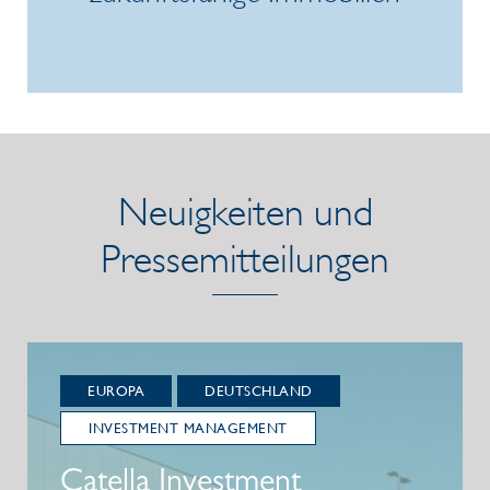
/link/db1e5926856245e4a6a2141948143e16.aspx
Neuigkeiten und
Pressemitteilungen
EUROPA
DEUTSCHLAND
INVESTMENT MANAGEMENT
Catella Investment