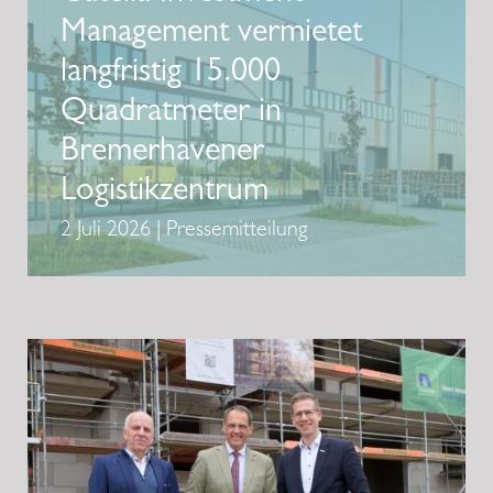
Management vermietet
langfristig 15.000
Quadratmeter in
Bremerhavener
Logistikzentrum
2 Juli 2026 | Pressemitteilung