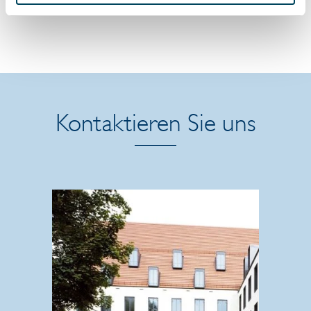
Logistikteam bei
der Catella Rest
Estate AG
Catella
Research:
Market
Kontaktieren Sie uns
Tracker
Logistik,
Q2/2020