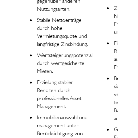
gegenüber anderen
Zinsänderu
Nutzungsarten.
hinsichtlich
Stabile Nettoerträge
Fremdfina
durch hohe
und Liquidi
Vermietungsquote und
Eingeschrä
langfristige Zinsbindung.
Rückgabemö
Wertsteigerungspotenzial
aufgrund g
durch wertgesicherte
Fristen.
Mieten.
Bei Baupro
Erzielung stabiler
sich die Fer
Renditen durch
verzögern
professionelles Asset
teurer wer
Management.
Baubeginn
Immobilienauswahl und -
angenomm
management unter
Gegebenenf
Berücksichtigung von
Fremdwähru