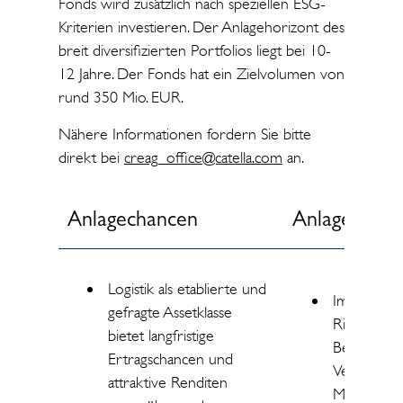
Fonds wird zusätzlich nach speziellen ESG-
Kriterien investieren. Der Anlagehorizont des
breit diversifizierten Portfolios liegt bei 10-
12 Jahre. Der Fonds hat ein Zielvolumen von
rund 350 Mio. EUR.
Nähere Informationen fordern Sie bitte
direkt bei
creag_office@catella.com
an.
Anlagechancen
Anlagerisike
Logistik als etablierte und
Immobilien
gefragte Assetklasse
Risiken wie
bietet langfristige
Bewertung
Ertragschancen und
Vermietung
attraktive Renditen
Mietausfall.