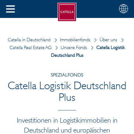
Deutsch
Wählen
SCHLIESSEN
Sie
MENÜ
Ihre
EN
Region
Catella in Deutschland
Immobilienfonds
Über uns
Catella Real Estate AG
Unsere Fonds
Catella Logistik
Deutschland Plus
SPEZIALFONDS
Catella Logistik Deutschland
Plus
Investitionen in Logistikimmobilien in
Deutschland und europäischen