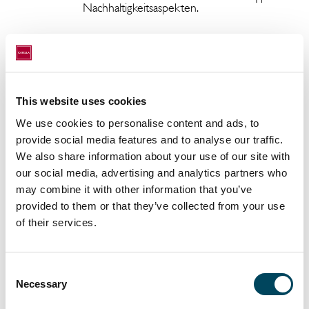
Nachhaltigkeitsaspekten.
Unterlagen
This website uses cookies
We use cookies to personalise content and ads, to
provide social media features and to analyse our traffic.
We also share information about your use of our site with
Allgemeine Informationen
our social media, advertising and analytics partners who
Weiterführende
may combine it with other information that you’ve
Dokumente
provided to them or that they’ve collected from your use
Pressemitteilungen
of their services.
(Basisinformationsblatt,
frühere
Pressemitteilung
Wertentwicklung,
10.11.21: Catella
Consent
frühere
Webkonferenz Logistik
Real Estate
Necessary
Selection
Performance
erwirbt
Videoaufzeichnung