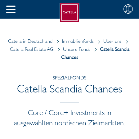
Deutsch
Wählen
SCHLIESSEN
Sie
MENÜ
Ihre
EN
Region
Catella in Deutschland
Immobilienfonds
Über uns
Catella Real Estate AG
Unsere Fonds
Catella Scandia
Chances
SPEZIALFONDS
Catella Scandia Chances
Core / Core+ Investments in
ausgewählten nordischen Zielmärkten.