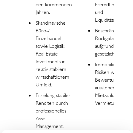
den kommenden
Fremdfinanzierun
Jahren.
und
Liquiditätsanlagen.
Skandinavische
Büro-/
Beschränkte
Einzelhandel
Rückgabemöglichk
sowie Logistik
aufgrund
Real Estate
gesetzlicher Friste
Investments in
Immobilienbeding
relativ stabilem
Risiken wie z.B.
wirtschaftlichem
Bewertung,
Umfeld.
ausstehende
Erzielung stabiler
Mietzahlungen,
Renditen durch
Vermietungsquote
professionelles
Asset
Management.