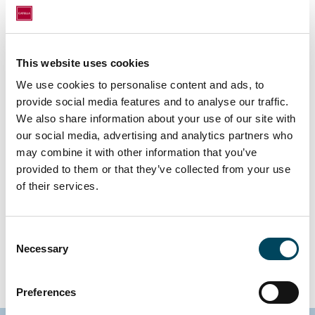
Disclaimer
This website uses cookies
Die Angaben und Daten werden auf freiwilliger Basis zur Verfügung
We use cookies to personalise content and ads, to
gestellt und sind ohne weitere Erläuterungen und zusätzliche
provide social media features and to analyse our traffic.
Informationen, insbesondere die entsprechenden Verkaufsunterlagen
We also share information about your use of our site with
our social media, advertising and analytics partners who
des Investmentfonds (z. B. Verkaufsprospekt, Basisinformationsblatt),
may combine it with other information that you’ve
möglicherweise nicht ausreichend oder geeignet, um eine sachkundige
provided to them or that they’ve collected from your use
Anlageentscheidung zu unterstützen. Daher wird empfohlen, dass
of their services.
Anleger zudem sorgfältig die Verkaufsunterlagen vor einer möglichen
Anlageentscheidung lesen und, insbesondere bei Fragen, Rücksprache
mit ihrem Anlageberater und Steuerberater halten.
Consent
Necessary
Selection
Preferences