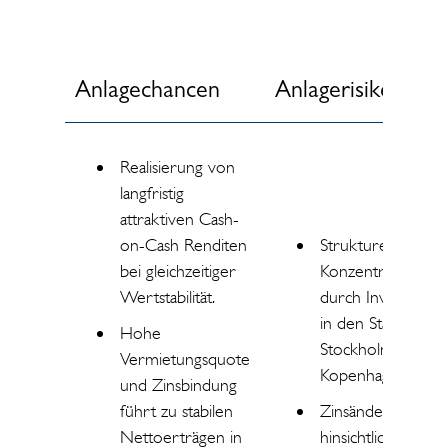
Anlagechancen
Anlagerisiken
Realisierung von
langfristig
attraktiven Cash-
on-Cash Renditen
Strukturell erhöh
bei gleichzeitiger
Konzentrationsrisi
Wertstabilität.
durch Investitione
in den Standorten
Hohe
Stockholm und
Vermietungsquote
Kopenhagen.
und Zinsbindung
führt zu stabilen
Zinsänderungsrisi
Nettoerträgen in
hinsichtlich