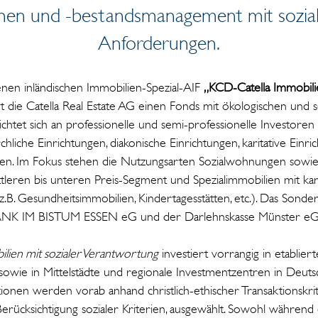
onen und -bestandsmanagement mit sozia
Anforderungen.
enen inländischen Immobilien-Spezial-AIF
„KCD-Catella Immobilie
rt die Catella Real Estate AG einen Fonds mit ökologischen und 
htet sich an professionelle und semi-professionelle Investore
rchliche Einrichtungen, diakonische Einrichtungen, karitative Einr
gen. Im Fokus stehen die Nutzungsarten Sozialwohnungen sowie
eren bis unteren Preis-Segment und Spezialimmobilien mit kari
z.B. Gesundheitsimmobilien, Kindertagesstätten, etc.). Das Son
ANK IM BISTUM ESSEN eG und der Darlehnskasse Münster eG 
lien mit sozialer Verantwortung
investiert vorrangig in etablie
wie in Mittelstädte und regionale Investmentzentren in Deuts
itionen werden vorab anhand christlich-ethischer Transaktionskri
Berücksichtigung sozialer Kriterien, ausgewählt. Sowohl währen