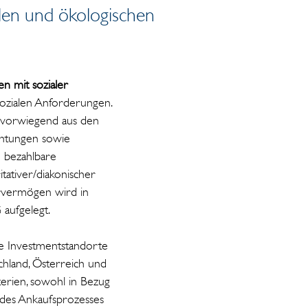
len und ökologischen
n mit sozialer
sozialen Anforderungen.
n vorwiegend aus den
ichtungen sowie
 bezahlbare
tativer/diakonischer
dervermögen wird in
aufgelegt.
rte Investmentstandorte
chland, Österreich und
terien, sowohl in Bezug
d des Ankaufsprozesses