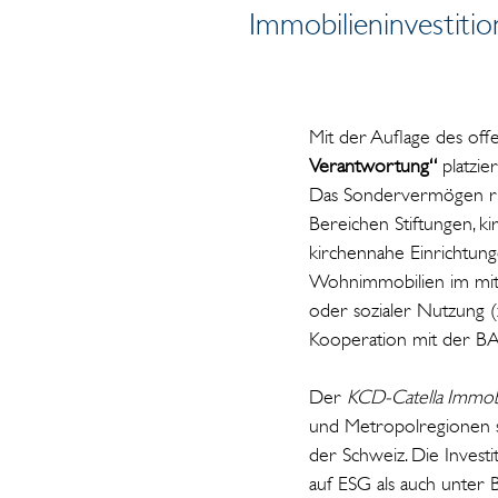
Immobilieninvestiti
Mit der Auflage des off
Verantwortung“
platzie
Das Sondervermögen ric
Bereichen Stiftungen, ki
kirchennahe Einrichtun
Wohnimmobilien im mittl
oder sozialer Nutzung (
Kooperation mit der B
Der
KCD-Catella Immobi
und Metropolregionen so
der Schweiz. Die Invest
auf ESG als auch unter 