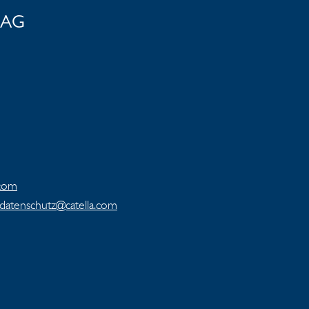
e AG
.com
datenschutz@catella.com