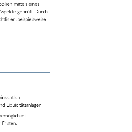
lien mittels eines
 Aspekte geprüft. Durch
tlinien, beispielsweise
insichtlich
d Liquiditätsanlagen
bemöglichkeit
 Fristen.