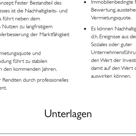
Immobilienbedingte R
onzept: Fester Bestandteil des
Bewertung, ausstehe
ses ist die Nachhaltigkeits- und
Vermietungsquote.
ies führt neben dem
en Nutzen zu langfristigem
Es können Nachhaltigk
Verbesserung der Marktfähigkeit
d.h. Ereignisse aus 
Soziales oder guter
Unternehmensführung,
mietungsquote und
den Wert der Invest
dung führt zu stabilen
damit auf den Wert 
in den kommenden Jahren.
auswirken können.
er Renditen durch professionelles
nt.
Unterlagen