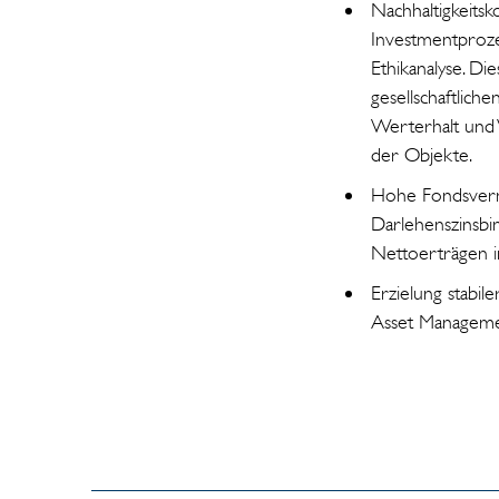
Nachhaltigkeitsk
Investmentprozes
Ethikanalyse. D
gesellschaftlich
Werterhalt und 
der Objekte.
Hohe Fondsver
Darlehenszinsbin
Nettoerträgen 
Erzielung stabil
Asset Manageme