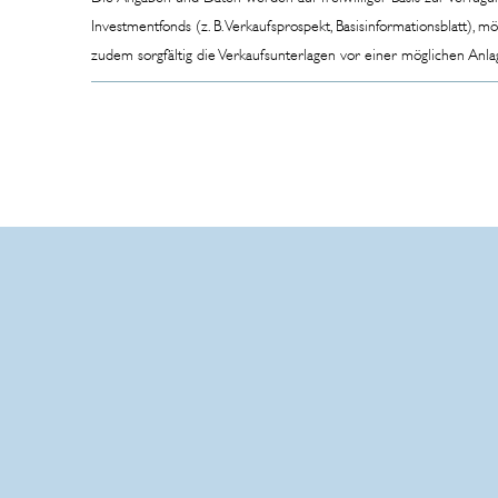
Stand
Investmentfonds (z. B. Verkaufsprospekt, Basisinformationsblatt)
April
zudem sorgfältig die Verkaufsunterlagen vor einer möglichen Anl
2025
-
Version
3