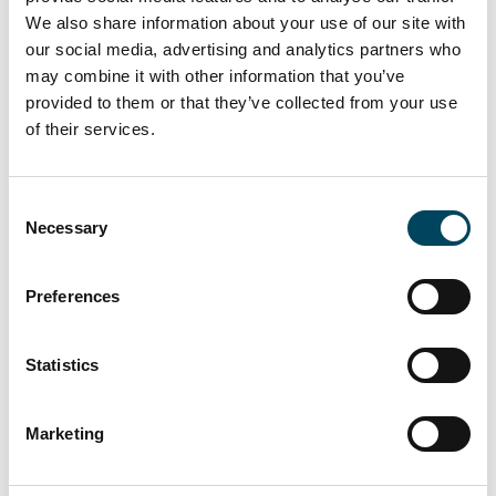
bei Baubeg
We also share information about your use of our site with
Optimale
angenomm
our social media, advertising and analytics partners who
Objektpositionierung im
may combine it with other information that you’ve
Vermietungsmarkt durch
provided to them or that they’ve collected from your use
die Expertise des lokalen
of their services.
Asset Managements.
Consent
Necessary
Selection
Disclaimer
Preferences
Die Angaben und Daten werden auf freiwilliger Basis zur Verfügung
gestellt und sind ohne weitere Erläuterungen und zusätzliche
Informationen, insbesondere die entsprechenden Verkaufsunterlagen
Statistics
des Investmentfonds (z. B. Verkaufsprospekt, Basisinformationsblatt),
möglicherweise nicht ausreichend oder geeignet, um eine sachkundige
Marketing
Anlageentscheidung zu unterstützen. Daher wird empfohlen, dass
Anleger zudem sorgfältig die Verkaufsunterlagen vor einer möglichen