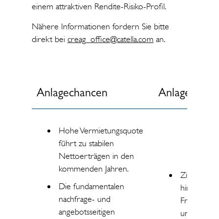
einem attraktiven Rendite-Risiko-Profil.
Nähere Informationen fordern Sie bitte
direkt bei
creag_office@catella.com
an.
Anlagechancen
Anlagerisike
Hohe Vermietungsquote
führt zu stabilen
Nettoerträgen in den
kommenden Jahren.
Zinsänderu
Die fundamentalen
hinsichtlich
nachfrage- und
Fremdfinan
angebotsseitigen
und