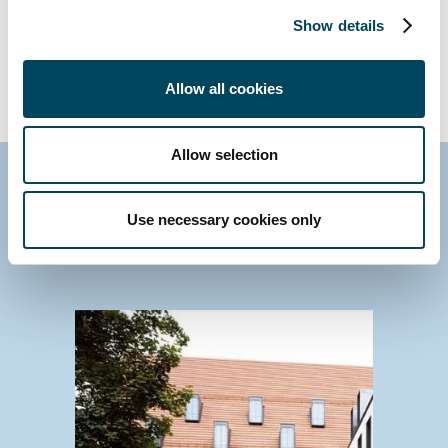
Anlageentscheidung lesen und, insbesondere bei Fragen, Rücksprache
Show details
mit ihrem Anlageberater und Steuerberater halten.
Allow all cookies
Allow selection
Kontaktieren Sie uns
Use necessary cookies only