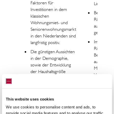
Faktoren für
Liquiditätsa
Investitionen in dem
Beschränkt
klassischen
Rückgabemö
Wohnungsmiet- und
aufgrund
Seniorenwohnungsmarkt
gesetzlicher
in den Niederlanden sind
Immobilien
langfristig positiv.
Risiken wie 
Die günstigen Aussichten
Bewertung
in der Demographie,
ausstehend
sowie der Entwicklung
Mietzahlun
der Haushaltsgröße
Vermietung
sorgen für eine weitere
Bei Baupro
Verknappung von
kann sich d
Wohnraum mit
Fertigstell
entsprechenden
This website uses cookies
verzögern
Auswirkungen auf Preis-
We use cookies to personalise content and ads, to
teurer wer
und Wertentwicklungen.
provide social media features and to analyse our traffic.