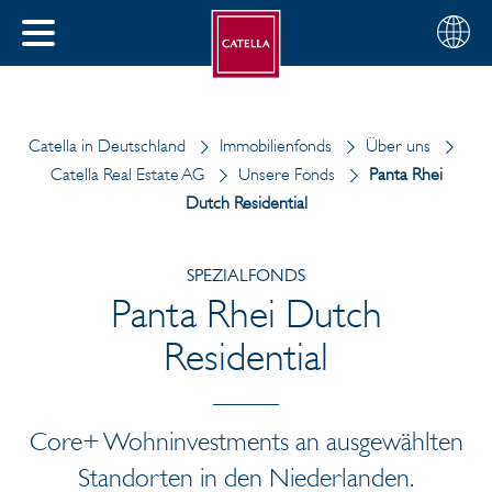
Deutsch
Wählen
SCHLIESSEN
Sie
MENÜ
Ihre
EN
Region
Catella in Deutschland
Immobilienfonds
Über uns
Catella Real Estate AG
Unsere Fonds
Panta Rhei
Dutch Residential
SPEZIALFONDS
Panta Rhei Dutch
Residential
Core+ Wohninvestments an ausgewählten
Standorten in den Niederlanden.