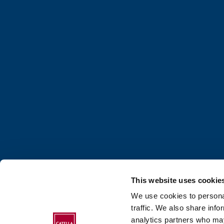
This website uses cookie
We use cookies to personal
ÜBER DEN CATE
traffic. We also share info
analytics partners who may