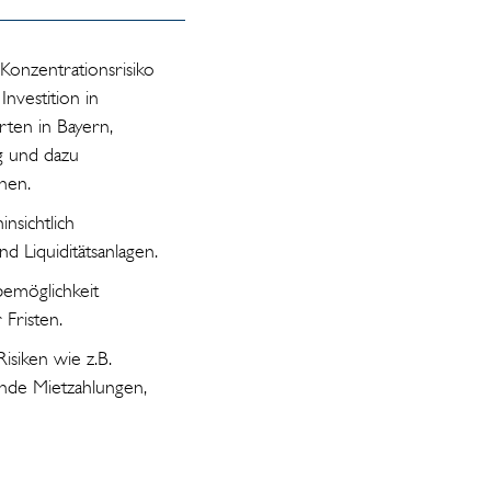
 Konzentrationsrisiko
Investition in
ten in Bayern,
 und dazu
nen.
insichtlich
d Liquiditätsanlagen.
emöglichkeit
 Fristen.
isiken wie z.B.
nde Mietzahlungen,