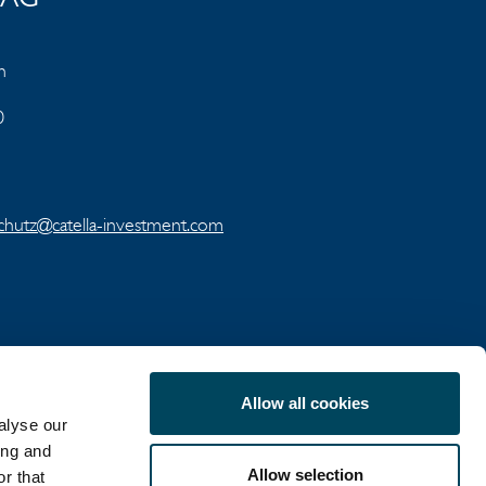
e AG
n
0
chutz@catella-investment.com
Allow all cookies
alyse our
MITTEILUNGEN
ing and
Allow selection
r that