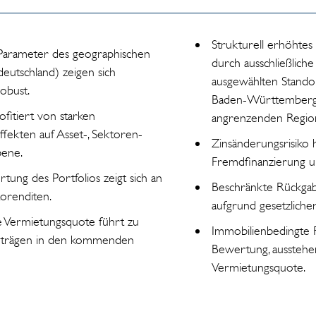
Strukturell erhöhtes
 Parameter des geographischen
durch ausschließliche 
eutschland) zeigen sich
ausgewählten Standor
obust.
Baden-Württemberg
ofitiert von starken
angrenzenden Regio
effekten auf Asset-, Sektoren-
Zinsänderungsrisiko h
ene.
Fremdfinanzierung un
tung des Portfolios zeigt sich an
Beschränkte Rückgab
torenditen.
aufgrund gesetzlicher
le Vermietungsquote führt zu
Immobilienbedingte R
erträgen in den kommenden
Bewertung, ausstehe
Vermietungsquote.