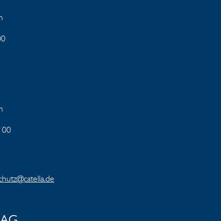
en
00
n
 00
chutz@catella.de