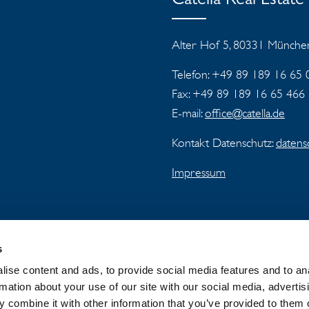
Catella Real Estat
Alter Hof 5, 80331 Münche
Telefon: +49 89 189 16 65 
Fax:
+49 89 189 16 65 466
E-mail:
office@catella.de
Kontakt Datenschutz:
datens
Impressum
s
ise content and ads, to provide social media features and to an
LLA-KONZERN
NEUIGKEITEN UND PRESSE
rmation about your use of our site with our social media, advertis
 combine it with other information that you’ve provided to them o