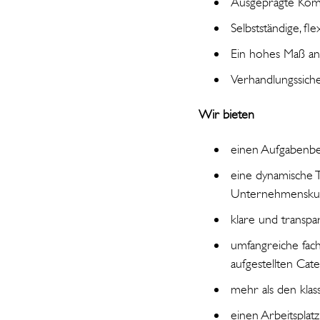
Ausgeprägte Komm
Selbstständige, fl
Ein hohes Maß an 
Verhandlungssiche
Wir bieten
einen Aufgabenbe
eine dynamische 
Unternehmenskul
klare und transp
umfangreiche fach
aufgestellten Ca
mehr als den klas
einen Arbeitspla