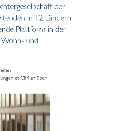
htergesellschaft der
eitenden in 12 Ländern
ende Plattform in der
r Wohn- und
weiten
klungen ist CIM an über