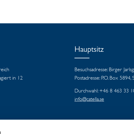
Hauptsitz
reich
Besuchsadresse: Birger Jarls
iert in 12
Postadresse: P.O. Box 5894,
Durchwahl: +46 8 463 33 1
info@catella.se
s