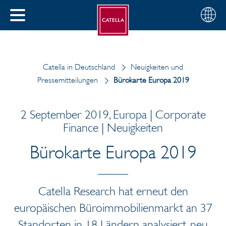
Deutsch
Wählen
SCHLIESSEN
Sie
MENÜ
Ihre
EN
Region
Catella in Deutschland
Neuigkeiten und
Pressemitteilungen
Bürokarte Europa 2019
2 September 2019, Europa | Corporate
Finance | Neuigkeiten
Bürokarte Europa 2019
Catella Research hat erneut den
europäischen Büroimmobilienmarkt an 37
Standorten in 18 Ländern analysiert, neu