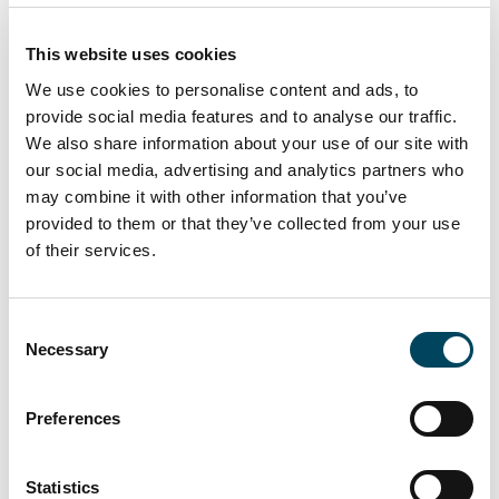
Bürospitzenmiete aller 37 Märkte
stieg auf aktuell EUR 34,40 pro m²
This website uses cookies
gegenüber EUR 32,65 pro m² im
We use cookies to personalise content and ads, to
ersten Halbjahr 2018 an.
provide social media features and to analyse our traffic.
We also share information about your use of our site with
Der teuerste Büromarkt bleibt nach
our social media, advertising and analytics partners who
wie vor London Westend mit EUR
may combine it with other information that you’ve
102,50 pro m², wobei die
provided to them or that they’ve collected from your use
Spitzenmiete gegenüber dem ersten
of their services.
Halbjahr 2018 um ca. 2 % sank. Die
niedrigsten Spitzenmieten befinden
sich in Vilnius, Riga, Rotterdam und
Consent
Necessary
Lissabon.
Selection
Die starke Renditekompression der
Preferences
letzten Jahre kühlt sich ab. Die
durchschnittliche Spitzenrendite aller
Märkte liegt bei 4,23 %, was nur
Statistics