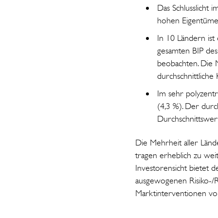
Das Schlusslicht i
hohen Eigentümerq
In 10 Ländern ist
gesamten BIP des L
beobachten. Die 
durchschnittliche
Im sehr polyzentr
(4,3 %). Der durc
Durchschnittswert
Die Mehrheit aller Länd
tragen erheblich zu wei
Investorensicht bietet 
ausgewogenen Risiko-/Ren
Marktinterventionen v