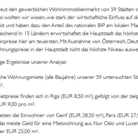
rneut den gewerblichen Wohnimmobilienmarkt von 59 Städten i
s wollten wir wissen, wie stark der wirtschaftliche Einfluss auf d
st und haben dazu den Anteil des nationalen BIP am lokalen Ma
schend: In 15 Ländern erwirtschaftet die Hauptstadt das höchste
npreise hier am teuersten. Mit Ausnahme von Österreich, Deut
hnungspreise in der Hauptstadt nicht das höchste Niveau ausw
ige Ergebnisse unserer Analyse:
iche Wohnungsmiete (alle Baujahre) unserer 59 untersuchten Städ
².
ietpreise finden sich in Riga (EUR 8,50 m²), gefolgt von der belg
EUR 9,00 pro m².
geben die Einwohner von Genf (EUR 28,50 m²), Paris (EUR 27,
as meiste Geld für eine Mietwohnung aus. Nur Oslo und Lux
ber EUR 25,00 m².