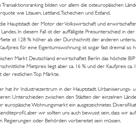
m Transaktionsranking bilden vor allem die osteuropäischen Lände
uote wie Litauen, Lettland, Tschechien und Estland.
 die Hauptstadt der Motor der Volkswirtschaft und erwirtschaft
andes. In diesem Fall ist der auffälligste Preisunterschied in der
Miete ist 128 % höher als der Durchschnitt der anderen untersu
 Kaufpreis für eine Eigentumswohnung ist sogar fast dreimal so
ischen Markt Deutschland erwirtschaftet Berlin das höchste BIP
hschnittliche Mietpreis liegt aber ca. 16 % und der Kaufpreis ca
 der restlichen Top Märkte.
er hat ihr Industriezentrum in der Hauptstadt. Urbanisierungs- u
teren Unterschieden zwischen den Städten der einzelnen Lände
der europäische Wohnungsmarkt ein ausgezeichnetes Diversifika
diteprofil, aber wir sollten uns auch bewusst sein, dass wir auf
on Regierungen oder Behörden vorbereitet sein müssen.