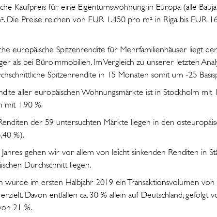
iche Kaufpreis für eine Eigentumswohnung in Europa (alle Bauja
. Die Preise reichen von EUR 1.450 pro m² in Riga bis EUR 16
iche europäische Spitzenrendite für Mehrfamilienhäuser liegt de
ger als bei Büroimmobilien. Im Vergleich zu unserer letzten Ana
chschnittliche Spitzenrendite in 15 Monaten somit um -25 Basis
ndite aller europäischen Wohnungsmärkte ist in Stockholm mit 1
h mit 1,90 %.
 Renditen der 59 untersuchten Märkte liegen in den osteuropäis
,40 %).
Jahres gehen wir vor allem von leicht sinkenden Renditen in Stä
schen Durchschnitt liegen.
n wurde im ersten Halbjahr 2019 ein Transaktionsvolumen von
zielt. Davon entfallen ca. 30 % allein auf Deutschland, gefolgt
 von 21 %.