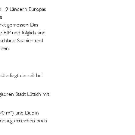
n 19 Ländern Europas
ie
rkt gemessen. Das
 BIP und folglich sind
schland, Spanien und
eisen.
te liegt derzeit bei
ischen Stadt Lüttich mit
90 m²) und Dublin
emburg erreichen noch