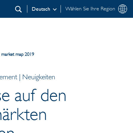
Wählen Sie Ihre Region
Deutsch
Suchen
l market map 2019
ement | Neuigkeiten
se auf den
ärkten
ken