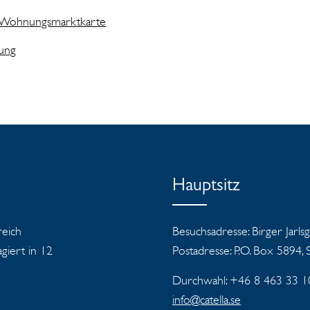
 Wohnungsmarktkarte
lung
Hauptsitz
reich
Besuchsadresse: Birger Jarls
iert in 12
Postadresse: P.O. Box 5894,
Durchwahl: +46 8 463 33 1
info@catella.se