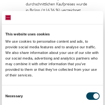
durchschnittlichen Kaufpreises wurde
in Brünn (+16,36 %) verzeichnet,
gefolgt von Manchester (+13,92 %),
während der stärkste Rückgang in
Jyväskylä und Oulu mit 15,37 % bzw.
10,15 % erfasst wurde.
This website uses cookies
We use cookies to personalise content and ads, to
Renditen:
provide social media features and to analyse our traffic.
We also share information about your use of our site with
Die durchschnittliche europäische
our social media, advertising and analytics partners who
Spitzenrendite für
may combine it with other information that you’ve
Mehrfamilienhäuser liegt derzeit bei
provided to them or that they’ve collected from your use
of their services.
3,66 %. Im Vergleich zu unserer
letzten Analyse im 1. Quartal 2020 ist
die durchschnittliche Spitzenrendite
Consent
um 3 Basispunkte gesunken.
Necessary
Selection
Während die Renditen in Finnland,