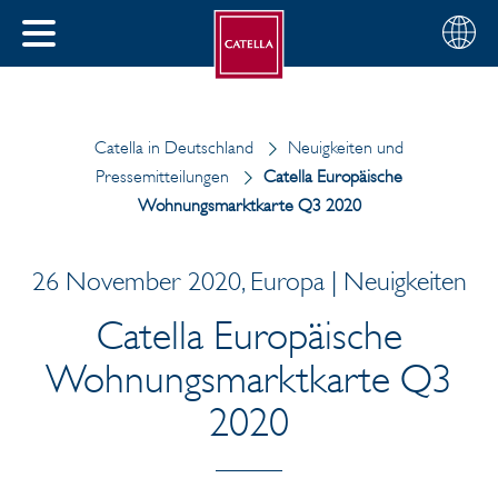
Deutsch
Wählen
SCHLIESSEN
Sie
MENÜ
Ihre
EN
Region
Catella in Deutschland
Neuigkeiten und
Pressemitteilungen
Catella Europäische
Wohnungsmarktkarte Q3 2020
26 November 2020, Europa | Neuigkeiten
Catella Europäische
Wohnungsmarktkarte Q3
2020