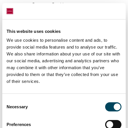
Orangen-Cookies
dem legalen und illegalen
Glühweinkonsum
This website uses cookies
dem Online-Offline-Shopping-
Dilemma
We use cookies to personalise content and ads, to
provide social media features and to analyse our traffic.
dem Kaufverhalten von
We also share information about your use of our site with
Schwangerschaftsvitaminen
our social media, advertising and analytics partners who
dem Boom bei Hund, Katze & Co
may combine it with other information that you’ve
provided to them or that they’ve collected from your use
dem Fluchtreflex vor der
of their services.
Verwandtschaft an Weihnachten
(endlich legalisiert!)
Consent
oder den Vertriebskanälen der
Necessary
Selection
Weihnachtsbäume
etwas Substanzielles zum Besten geben
Preferences