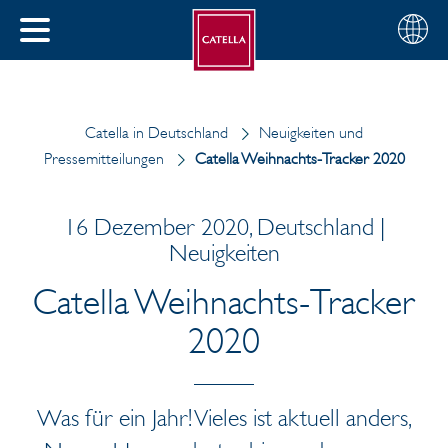
Deutsch
Wählen
SCHLIESSEN
Sie
MENÜ
Ihre
EN
Region
Catella in Deutschland
Neuigkeiten und
Pressemitteilungen
Catella Weihnachts-Tracker 2020
16 Dezember 2020, Deutschland |
Neuigkeiten
Catella Weihnachts-Tracker
2020
Was für ein Jahr! Vieles ist aktuell anders,