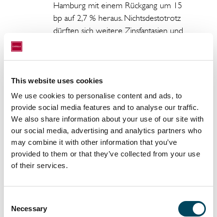
Hamburg mit einem Rückgang um 15
bp auf 2,7 % heraus. Nichtsdestotrotz
dürften sich weitere Zinsfantasien und
Deflations-Sorgen so langsam
aufgelöst haben und den weiteren
Spielraum mittelfristig begrenzen.
This website uses cookies
Die geringsten Spitzenrenditen sind
We use cookies to personalise content and ads, to
nach wie vor in Berlin und München
provide social media features and to analyse our traffic.
mit jeweils 2,60 % zu finden, der
We also share information about your use of our site with
höchste gemessene Wert wird in
our social media, advertising and analytics partners who
Wilhelmshaven (6,9 %) gefolgt von
may combine it with other information that you’ve
Hagen und Solingen mit jeweils 6,8 %
provided to them or that they’ve collected from your use
erzielt.
of their services.
Auch bei den restlichen
Standortkategorien ist eine weitere,
Consent
teils kräftige Renditekompression zu
Necessary
Selection
beobachten. Gerade bei B- (-65 bp)