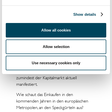
Mietpreiserhöhung erwarten?
Dieser Überblick muss selbstverständlich
Show details
eine Analyse auf der Objekt- bzw.
Mikrostandortebene nach sich ziehen, gibt es
Allow all cookies
zweifelsfrei auch Gewinner und Verlierer.
Doch hier sollte der Blick nach der
Neupositionierung gnadenlos nach vorne
Allow selection
gerichtet werden, denn die Objektwerte
geraten im Jahr 2021 deutlich unter Druck,
Use necessary cookies only
Investoren verlieren zunehmend die Lust
auf das Asset „Retail“. Eine Aussage, welche
zumindest der Kapitalmarkt aktuell
manifestiert.
Wie schaut das Einkaufen in den
kommenden Jahren in den europäischen
Metropolen, an den Speckgürteln aus?