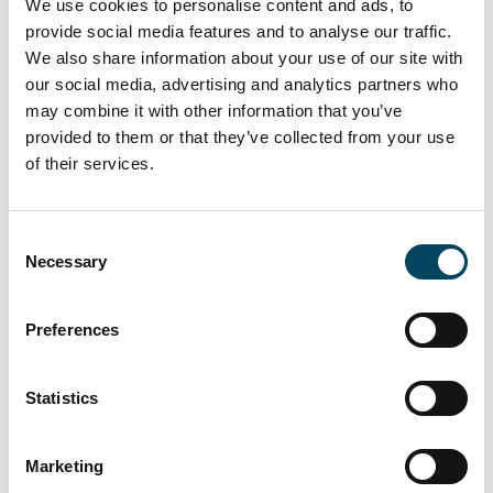
die Transaktionsvolumina im
We use cookies to personalise content and ads, to
Jahresvergleich 2019 auf 2020 eine
provide social media features and to analyse our traffic.
We also share information about your use of our site with
nie dagewesene Bandbreite aufzeigen,
our social media, advertising and analytics partners who
mit den Spitzenreitern Österreich
may combine it with other information that you’ve
und Schweiz (+46 %) und dem
provided to them or that they’ve collected from your use
größten Rückgang in Italien (-82 %)?
of their services.
bei den 3 großen Flächenländern UK
noch ein knappes Plus mit +4 %
Consent
erreichte, gefolgt von Deutschland mit
Necessary
Selection
-19 % und Frankreich mit -32 %?
die nordischen Länder knapp ein
Preferences
Viertel (-24 %) des
Transaktionsvolumens eingebüßt
haben, die CEE Staaten gar -69 %?
Statistics
wir im Segment Shopping Center in
keinem der 19 Länder eine
Marketing