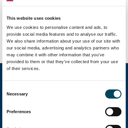
Lesen Sie den neuen "Real Estate & Capital
Markets Blog" Beitrag von Hana Doan und
This website uses cookies
We use cookies to personalise content and ads, to
Max Radert zum Thema "Evergrande - will
provide social media features and to analyse our traffic.
it be everlasting?"
We also share information about your use of our site with
our social media, advertising and analytics partners who
may combine it with other information that you’ve
provided to them or that they’ve collected from your use
of their services.
Catella Group
Consent
Necessary
Selection
Catella gehört zu den führenden Spezialisten im
Preferences
Bereich Immobilieninvestment und
Fondsmanagement und agiert in 12 Ländern.