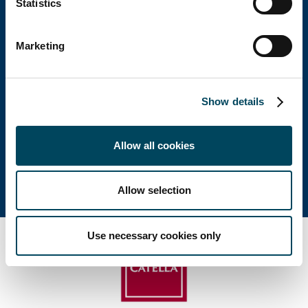
Statistics
Hauptsitz
Marketing
Besuchsadresse: Birger Jarlsgatan 6
Show details
Postadresse: P.O. Box 5894, SE-102 40 Stockholm
Durchwahl: +46 8 463 33 10
Allow all cookies
info@catella.se
Allow selection
Use necessary cookies only