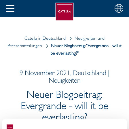
Deutsch
Wählen
SCHLIESSEN
Sie
MENÜ
Ihre
EN
Region
Catella in Deutschland
Neuigkeiten und
Pressemitteilungen
Neuer Blogbeitrag: "Evergrande - will it
be everlasting?"
9 November 2021, Deutschland |
Neuigkeiten
Neuer Blogbeitrag:
Evergrande - will it be
everlasting?