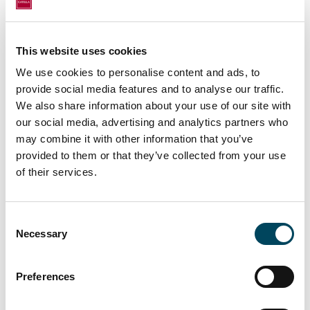
trotz Homeoffice-Nutzung, hybrider
Arbeitsweise und Belegungsquoten
weiterhin auf einem hohen Niveau.
This website uses cookies
Wir sind aber der Meinung, dass
We use cookies to personalise content and ads, to
Homeoffice noch nicht eingepreist ist,
provide social media features and to analyse our traffic.
mit Blick auf die weiterlaufenden
We also share information about your use of our site with
Mietverträge. Mit dem Erreichen der
our social media, advertising and analytics partners who
„Break Option“ in den jeweiligen
may combine it with other information that you’ve
Verträgen sehen wir gleichwohl
provided to them or that they’ve collected from your use
einen erhöhten Abstimmungsbedarf
of their services.
Eigentümer/Mieter, der sich neben
dem Mietniveau auch in den
Consent
zukünftigen
Necessary
Selection
Flächenbedarfen/Vermietungsvolumina
insgesamt niederschlagen könnte.
Preferences