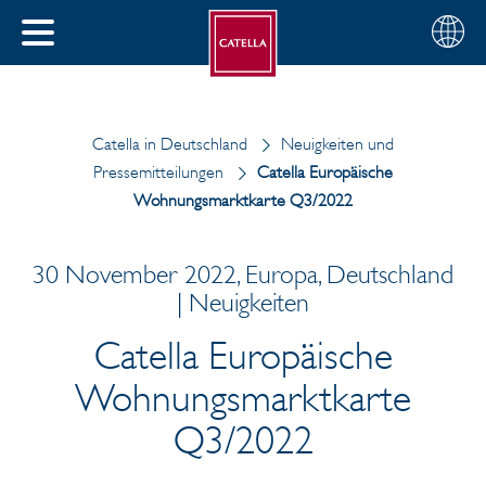
Deutsch
Wählen
SCHLIESSEN
Sie
MENÜ
Ihre
EN
Region
Catella in Deutschland
Neuigkeiten und
Pressemitteilungen
Catella Europäische
Wohnungsmarktkarte Q3/2022
30 November 2022, Europa, Deutschland
| Neuigkeiten
Catella Europäische
Wohnungsmarktkarte
Q3/2022