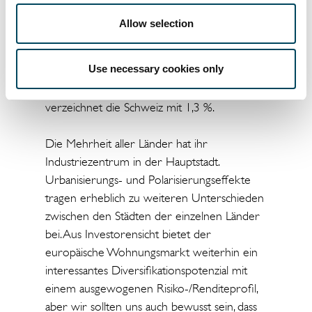
Die höchste Verzinsung einer 10-jährigen
Allow selection
Staatsanleihe im September 2022 ist in
unserem Vergleich für Polen zu bilanzieren
Use necessary cookies only
(7,1 %), gefolgt von der Tschechischen
Republik (5,4 %). Den niedrigsten Wert
verzeichnet die Schweiz mit 1,3 %.
Die Mehrheit aller Länder hat ihr
Industriezentrum in der Hauptstadt.
Urbanisierungs- und Polarisierungseffekte
tragen erheblich zu weiteren Unterschieden
zwischen den Städten der einzelnen Länder
bei. Aus Investorensicht bietet der
europäische Wohnungsmarkt weiterhin ein
interessantes Diversifikationspotenzial mit
einem ausgewogenen Risiko-/Renditeprofil,
aber wir sollten uns auch bewusst sein, dass