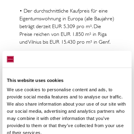
• Der durchschnittliche Kaufpreis für eine
Eigentumswohnung in Europa (alle Baujahre)
beträgt derzeit EUR 5.309 pro m². Die
Preise reichen von EUR 1.850 m² in Riga
und Vilnius bis EUR 15.430 pro m² in Genf.
• Die durchschnittliche europäische
Spitzenrendite für Mehrfamilienhäuser liegt
derzeit bei 3,60 % und damit noch niedriger
als bei Büroimmobilien. Im Vergleich zu
This website uses cookies
unserer letzten Analyse im 1. Quartal 2022
We use cookies to personalise content and ads, to
stieg die durchschnittliche Spitzenrendite in 6
provide social media features and to analyse our traffic.
Monaten somit um 20 Basispunkte.
We also share information about your use of our site with
our social media, advertising and analytics partners who
may combine it with other information that you’ve
• Die niedrigste Rendite aller europäischen
provided to them or that they’ve collected from your use
Wohnungsmärkte ist in Stockholm mit 1,35
of their services.