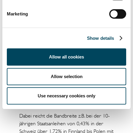
Interbankenzinssatz für 3-Monats-
Gelder: Durchschnitt ausgewählte
Marketing
„Catella Länder“: 1,14% (Gesamter
Euroraum: 0,43%)
Zinssatz Staatsanleihe 10 J.:
Show details
Durchschnitt ausgewählter „Catella
Länder“: 2,16% (Gesamter Euroraum:
Allow all cookies
1,91%)
Zinssatz Staatsanleihe 10 J. year-to-
Allow selection
year Veränderung in Basispunkten:
Durchschnitt ausgewählte „Catella
Länder“: 203 Bps (Gesamter
Use necessary cookies only
Euroraum: 199 Bps)
Dabei reicht die Bandbreite z.B. bei der 10-
jährigen Staatsanleihen von 0,43% in der
Schweiz über 1,72% in Finnland bis Polen mit