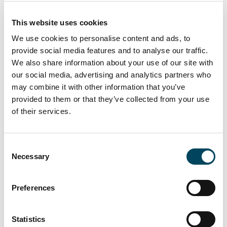
auch, dass auf dem europäischen
Markt Kreditfonds zu einem immer
This website uses cookies
wichtigeren Finanzierungsinstrument
We use cookies to personalise content and ads, to
geworden sind. Auch hier brechen
provide social media features and to analyse our traffic.
die traditionellen Strukturen weiter
We also share information about your use of our site with
auf.
our social media, advertising and analytics partners who
may combine it with other information that you’ve
In der aktuellen Ausgabe des Catella Finance
provided to them or that they’ve collected from your use
Focus möchte wir auch einen Überblick
of their services.
geben zur aktuellen Zinslandschaft in den
„Catella Ländern“ anhand der Indikatoren
Consent
Necessary
Selection
Harmonisierter
Verbraucherpreisindex (HVPI) Juli
2022: Durchschnitt ausgewählte
Preferences
„Catella Länder“: 9,08% (Gesamter
Euroraum: 8,9%)
Statistics