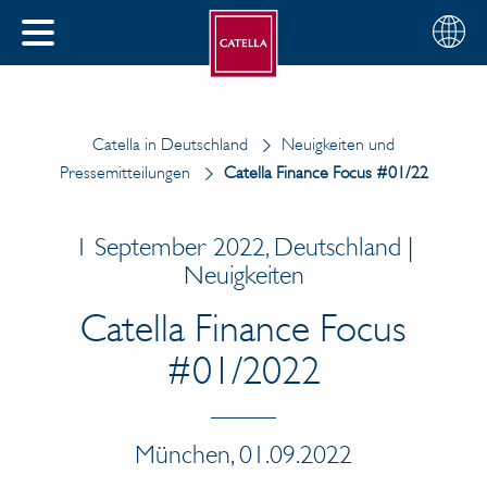
Deutsch
Wählen
SCHLIESSEN
Sie
MENÜ
Ihre
EN
Region
Catella in Deutschland
Neuigkeiten und
Pressemitteilungen
Catella Finance Focus #01/22
1 September 2022, Deutschland |
Neuigkeiten
Catella Finance Focus
#01/2022
München, 01.09.2022