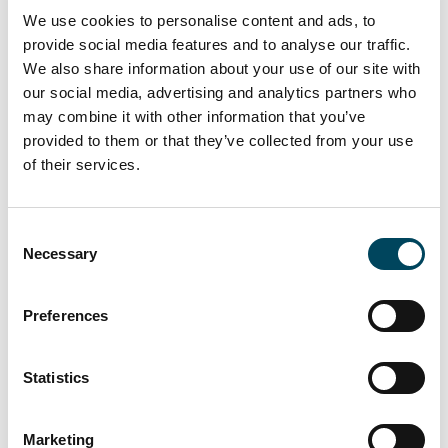
leben, bei dem die Wohnkosten über 40 %
We use cookies to personalise content and ads, to
des verfügbaren Haushaltseinkommen
provide social media features and to analyse our traffic.
betragen, bei 9,4 %.
We also share information about your use of our site with
our social media, advertising and analytics partners who
Die Wohnkostenquote in ausgewählten
may combine it with other information that you’ve
Ländern:
provided to them or that they’ve collected from your use
of their services.
- Die Niederlande liegen mit einem Anteil
von 21,7 % deutlich oberhalb des EU-
Durchschnittes.
Consent
Necessary
Selection
- In Portugal (5,0%), Finnland (5,4%) und
Polen (5,6%) sind die Werte dagegen am
geringsten.
Preferences
- Auch Deutschland liegt mit einem Anteil
Statistics
von 11,8 % über dem Durchschnitt,
Schweden (9,1%) leicht darunter.
Marketing