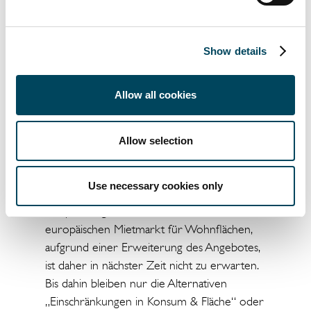
Liegt die Lösung in einer
Angebotsausweitung, Deurbanisierung oder
Flächenreduktion?
Show details
Als effektives Instrument zur Senkung der
Wohnkostenbelastungsquote ist es quantitativ
Allow all cookies
und politisch durchsetzbar lediglich die
Erweiterung des Angebotes zu nennen.
Jedoch führt derzeit vor allem das
Allow selection
Zinsniveau in Europa zu einer Zurückhaltung
der Investoren im Bereich
Use necessary cookies only
Immobilieninvestitionen. Eine deutliche
Entspannung der Situation auf dem
europäischen Mietmarkt für Wohnflächen,
aufgrund einer Erweiterung des Angebotes,
ist daher in nächster Zeit nicht zu erwarten.
Bis dahin bleiben nur die Alternativen
„Einschränkungen in Konsum & Fläche“ oder