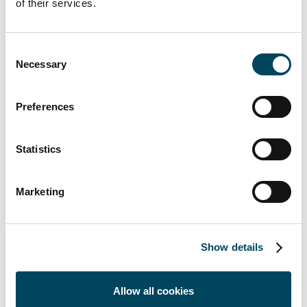
Die Spitzenrenditen für
of their services.
Mehrfamilienhäuser befinden sich
weiter auf Wachstumskurs. Im
Consent
europäischen Mittel lagen sie im III.
Necessary
Selection
Quartal 2023 bei 4,35 Prozent und
damit 38 Basispunkte über dem Wert
Preferences
aus dem I. Quartal 2023.
In Stockholm wird mit 1,90 Prozent
Statistics
die niedrigste Rendite aller
europäischen Wohnungsmärkte
erzielt (+15 Basispunkte zum I.
Marketing
Quartal 2023), gefolgt von Zürich und
Genf mit jeweils 2,20 Prozent (Zürich:
+20 Basispunkte zum I. Quartal 2023;
Show details
Genf: +10 Basispunkte).
Die höchsten Spitzenrenditen bieten
Allow all cookies
Vilnius mit 5,85 Prozent (+35