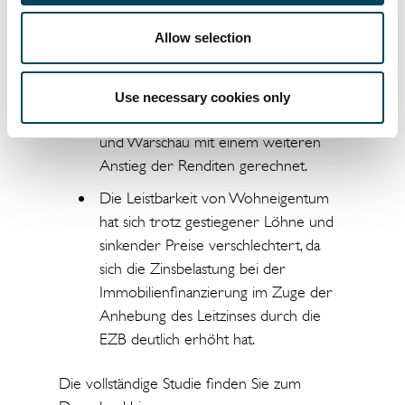
Basispunkte zum I. Quartal 2023) und
Riga mit 5,60 Prozent (+20
Allow selection
Basispunkte zum I. Quartal 2023).
Es wird für alle untersuchten Städte
Use necessary cookies only
mit Ausnahme von Breslau, Krakau
und Warschau mit einem weiteren
Anstieg der Renditen gerechnet.
Die Leistbarkeit von Wohneigentum
hat sich trotz gestiegener Löhne und
sinkender Preise verschlechtert, da
sich die Zinsbelastung bei der
Immobilienfinanzierung im Zuge der
Anhebung des Leitzinses durch die
EZB deutlich erhöht hat.
Die vollständige Studie finden Sie zum