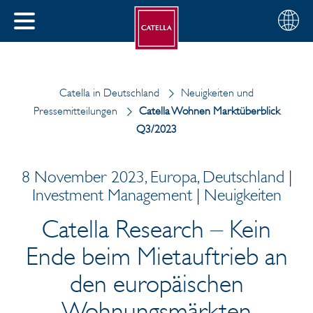
Deutsch
Wählen
SCHLIESSEN
Sie
MENÜ
Ihre
EN
Region
Catella in Deutschland
Neuigkeiten und
Pressemitteilungen
Catella Wohnen Marktüberblick
Q3/2023
8 November 2023, Europa, Deutschland |
Investment Management | Neuigkeiten
Catella Research – Kein
Ende beim Mietauftrieb an
den europäischen
Wohnungsmärkten