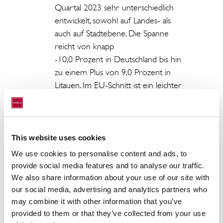
Quartal 2023 sehr unterschiedlich
entwickelt, sowohl auf Landes- als
auch auf Stadtebene. Die Spanne
reicht von knapp
-10,0 Prozent in Deutschland bis hin
zu einem Plus von 9,0 Prozent in
Litauen. Im EU-Schnitt ist ein leichter
Anstieg um 0,6 Prozent zu
konstatieren.
Der durchschnittliche Kaufpreis für
This website uses cookies
eine Eigentumswohnung in den
We use cookies to personalise content and ads, to
untersuchten Städten (alle Baujahre)
provide social media features and to analyse our traffic.
im 1II. Quartal 2023 beträgt
We also share information about your use of our site with
5.268 €/m². Die Spanne reicht von
our social media, advertising and analytics partners who
1.730 €/m² in Lahti (Finnland) bis
may combine it with other information that you’ve
15.650 €/m² in Genf (Schweiz).
provided to them or that they’ve collected from your use