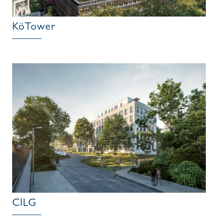
KöTower
CILG