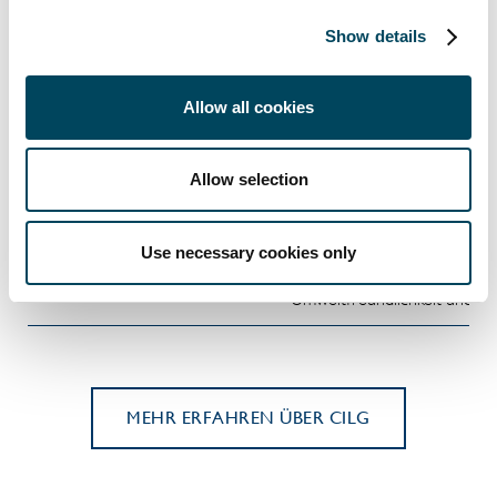
Show details
Allow all cookies
Moderner Wohnraum, um den
10.000 Wohneinheiten
Bedarf in Deutschland zu
Allow selection
Ein starkes Finanzierungsvol
3 Mrd. Investitionsvolumen
die Umsetzung nachhaltiger
Use necessary cookies only
Vereinigung innovativer Wohn
ESG-konform und nachhaltig
Umweltfreundlichkeit und Leb
MEHR ERFAHREN ÜBER CILG