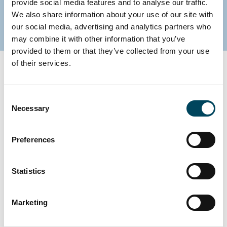
provide social media features and to analyse our traffic.
starkes Zeichen für Kooperation und Innovation.
We also share information about your use of our site with
our social media, advertising and analytics partners who
may combine it with other information that you’ve
provided to them or that they’ve collected from your use
of their services.
Fakten über das Programm
Consent
Necessary
Selection
Preferences
Statistics
Marketing