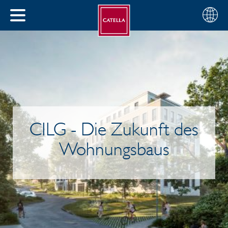
Deutsch
Wählen
SCHLIESSEN
Sie
MENÜ
Ihre
EN
Region
CILG - Die Zukunft des
Wohnungsbaus