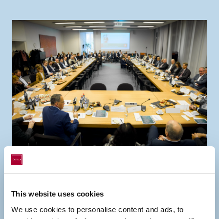
Der Auftakt des CILG-Programms wurde durch ein
hochkarätiges Kickoff-Event mit führenden
Marktteilnehmern aus Politik und Wirtschaft begleitet.
This website uses cookies
Gemeinsam wurden die Weichen für eine
We use cookies to personalise content and ads, to
zukunftsweisende Wohnbau-Strategie gestellt – ein