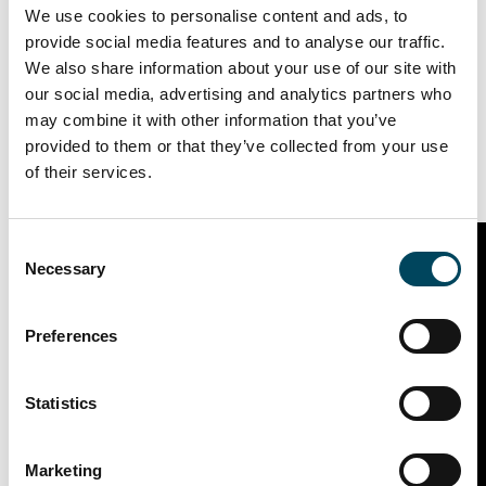
We use cookies to personalise content and ads, to
Videos zum Projekt
provide social media features and to analyse our traffic.
We also share information about your use of our site with
our social media, advertising and analytics partners who
may combine it with other information that you’ve
Grand Central Düsseldorf: Urban
provided to them or that they’ve collected from your use
of their services.
Living im neuen Stadtquartier
Consent
Necessary
Selection
Preferences
This content cannot be shown unless you allow
Statistics
and Marketing
Statistics
Marketing