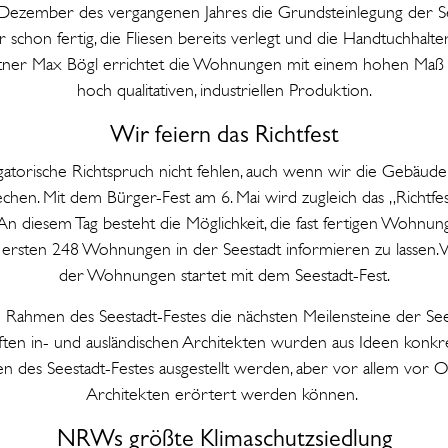
Dezember des vergangenen Jahres die Grundsteinlegung der See
 schon fertig, die Fliesen bereits verlegt und die Handtuchhalter
tner Max Bögl errichtet die Wohnungen mit einem hohen Maß an
hoch qualitativen, industriellen Produktion.
Wir feiern das Richtfest
igatorische Richtspruch nicht fehlen, auch wenn wir die Gebäude
en. Mit dem Bürger-Fest am 6. Mai wird zugleich das „Richtfest
 An diesem Tag besteht die Möglichkeit, die fast fertigen Wohnu
e ersten 248 Wohnungen in der Seestadt informieren zu lassen.
der Wohnungen startet mit dem Seestadt-Fest.
Rahmen des Seestadt-Festes die nächsten Meilensteine der See
n in- und ausländischen Architekten wurden aus Ideen konkre
 des Seestadt-Festes ausgestellt werden, aber vor allem vor O
Architekten erörtert werden können.
NRWs größte Klimaschutzsiedlung