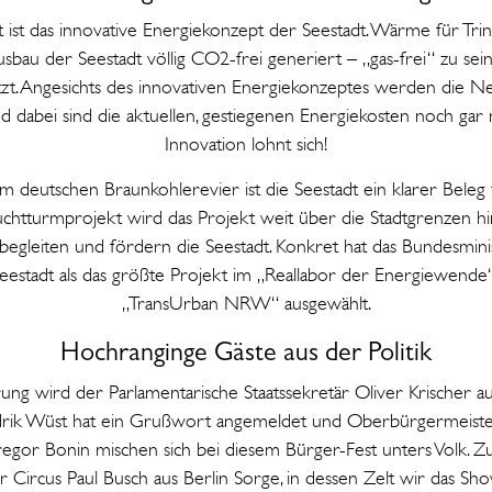
ht ist das innovative Energiekonzept der Seestadt. Wärme für Tr
au der Seestadt völlig CO2-frei generiert – „gas-frei“ zu sein
zt. Angesichts des innovativen Energiekonzeptes werden die N
nd dabei sind die aktuellen, gestiegenen Energiekosten noch gar n
Innovation lohnt sich!
im deutschen Braunkohlerevier ist die Seestadt ein klarer Beleg
uchtturmprojekt wird das Projekt weit über die Stadtgrenzen hi
egleiten und fördern die Seestadt. Konkret hat das Bundesmini
Seestadt als das größte Projekt im „Reallabor der Energiewe
„TransUrban NRW“ ausgewählt.
Hochranginge Gäste aus der Politik
ung wird der Parlamentarische Staatssekretär Oliver Krischer aus
drik Wüst hat ein Grußwort angemeldet und Oberbürgermeister
regor Bonin mischen sich bei diesem Bürger-Fest unters Volk. 
er Circus Paul Busch aus Berlin Sorge, in dessen Zelt wir das 