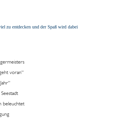
viel zu entdecken und der Spaß wird dabei
germeisters
 geht voran“
 Jahr“
 Seestadt
n beleuchtet
igung