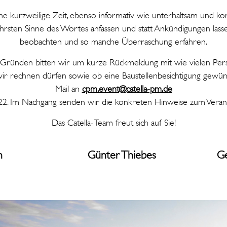
ne kurzweilige Zeit, ebenso informativ wie unterhaltsam und konk
ahrsten Sinne des Wortes anfassen und statt Ankündigungen las
beobachten und so manche Überraschung erfahren.
 Gründen bitten wir um kurze Rückmeldung mit wie vielen Per
wir rechnen dürfen sowie ob eine Baustellenbesichtigung gewüns
Mail an
cpm.event@catella-pm.de
22. Im Nachgang senden wir die konkreten Hinweise zum Veranst
Das Catella-Team freut sich auf Sie!
Franken Günter Thiebes Georg