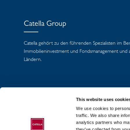
Catella Group
Catella gehört zu den führenden Spezialisten im Be
Immobilieninvestment und Fondsmanagement und ag
Ländern.
This website uses cookie
We use cookies to personal
ÜBER DEN CATE
traffic. We also share info
analytics partners who may
DATENSCHUTZ
they’ve collected from your