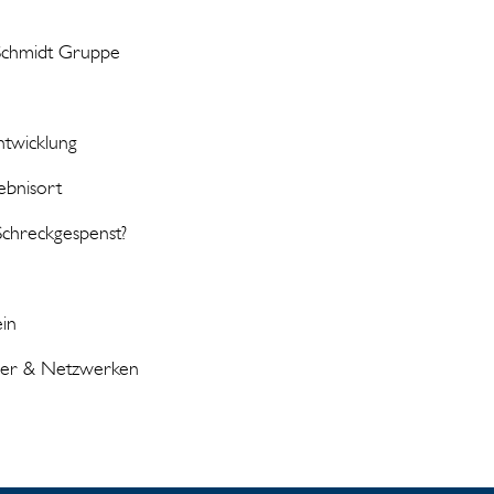
 Schmidt Gruppe
ntwicklung
ebnisort
Schreckgespenst?
in
her & Netzwerken