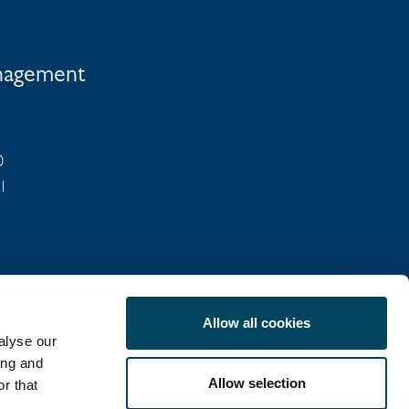
anagement
0
01
Allow all cookies
alyse our
MITTEILUNGEN
ing and
Allow selection
r that