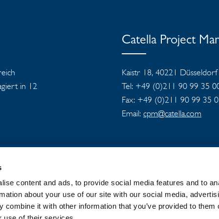
Catella Project M
reich
Kaistr 18, 40221 Düsseldorf
iert in 12
Tel: +49 (0)211 90 99 35 0
Fax: +49 (0)211 90 99 35 
Email:
cpm@catella.com
s
ise content and ads, to provide social media features and to an
LLA-KONZERN
NEUIGKEITEN UND PRESSE
rmation about your use of our site with our social media, advertis
 combine it with other information that you’ve provided to them o
COOKIE-RICHTLINIE
 use of their services.