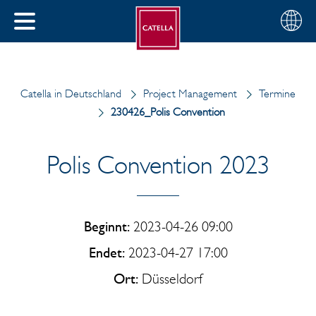
Deutsch
Wählen
SCHLIESSEN
Sie
MENÜ
Ihre
EN
Region
Catella in Deutschland
Project Management
Termine
230426_Polis Convention
Polis Convention 2023
Beginnt:
2023-04-26 09:00
Endet:
2023-04-27 17:00
Ort:
Düsseldorf