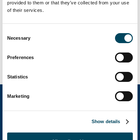
Wir freuen uns über Ihren Besuch bei uns
provided to them or that they’ve collected from your use
am Catella-Stand A 07.1!
of their services.
Gerne können Sie vorab einen Termin mit
uns vereinbaren. Einfach melden unter
Consent
cpm.event@catella-pm.de
.
Necessary
Selection
Wir freuen uns auf Sie!
Preferences
Mehr über die Polis Convention erfahren
Statistics
Marketing
Catella Group
Show details
Catella gehört zu den führenden Spezialisten im