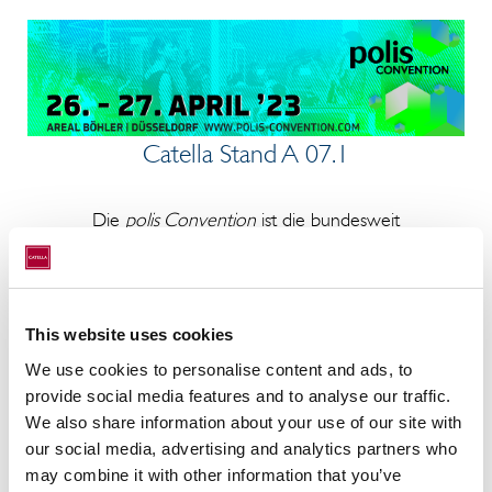
Catella Stand A 07.1
Die
polis Convention
ist die bundesweit
führende Messe für Stadt- und
Projektentwicklung. Einmal im Jahr treffen
sich hier Städte und Kommunen, die
landesweite Immobilienwirtschaft,
This website uses cookies
Projektentwickler, Wirtschaftsförderer sowie
We use cookies to personalise content and ads, to
Investoren, Architekten, Planer, Designer
provide social media features and to analyse our traffic.
u.v.m. – kurzum alle Akteure, die unsere
We also share information about your use of our site with
Städte in lebenswerte Räume verwandeln.
our social media, advertising and analytics partners who
may combine it with other information that you’ve