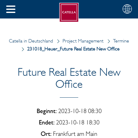
Deutsch
Wählen
SCHLIESSEN
Sie
MENÜ
Ihre
EN
Region
Catella in Deutschland
Project Management
Termine
231018_Heuer_Future Real Estate New Office
Future Real Estate New
Office
Beginnt:
2023-10-18 08:30
Endet:
2023-10-18 18:30
Ort:
Frankfurt am Main