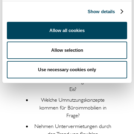
MODERATION:
Klaus Franken,
Geschäftsführender Gesellschafter, Catella
Show details
Project Management GmbH
Allow all cookies
13.45 Uhr
Allow selection
Adaption statt Stillstand: Kreative Lösungen
zur Umnutzung von Büroimmobilien
Use necessary cookies only
Liegen Neubauprojekte auf Grund
der wirtschaftlichenLage derzeit auf
Eis?
Welche Umnutzungskonzepte
kommen für Büroimmobilien in
Frage?
Nehmen Untervermietungen durch
den Trend von flexiblen