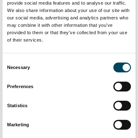
provide social media features and to analyse our traffic.
vermittelbar?
We also share information about your use of our site with
our social media, advertising and analytics partners who
Mit welchen
may combine it with other information that you’ve
Repositionierungsstrategien wird der
provided to them or that they’ve collected from your use
Bestand vor dem Leerstand bewahrt?
of their services.
Welche Projekte erzielen weiterhin
eine stabile Nachfrage auf dem
Consent
Transaktionsmarkt?
Necessary
Selection
Sven Carstensen MRICS, Vorstand,
bulwiengesa AG
Preferences
Isabella Chacón Troidl, CEO, BNP Paribas
REIM Germany GmbH
Statistics
Jens Fieber, Executive Commercial Director
Germany, Edge
Ulrich Wetterkamp, Director, MOMENI
Marketing
Development GmbH