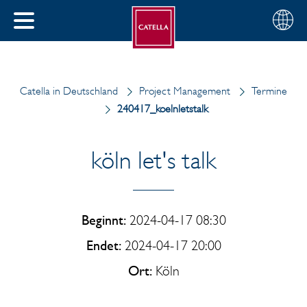
Deutsch
Wählen
SCHLIESSEN
Sie
MENÜ
Ihre
EN
Region
Catella in Deutschland
Project Management
Termine
240417_koelnletstalk
köln let's talk
Beginnt:
2024-04-17 08:30
Endet:
2024-04-17 20:00
Ort:
Köln