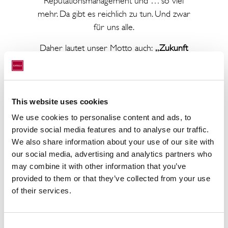
Reputationsmanagement und … so viel
mehr. Da gibt es reichlich zu tun. Und zwar
für uns alle.
Daher lautet unser Motto auch:
„Zukunft
gemeinsam anpacken“
. Die dritte ESG-
Konferenz köln let’s talk steht für Diskussion,
Austausch und neue Blickwinkel.
This website uses cookies
Gemeinsam mit Experten und Expertinnen
We use cookies to personalise content and ads, to
klären wir in sechs Plena wichtige Fragen
provide social media features and to analyse our traffic.
rund um das Metathema ESG. Die Themen
We also share information about your use of our site with
CO2-Reduktion im Bestand, Bestand und
our social media, advertising and analytics partners who
Digitalisierung, ESG und Finanzierung,
may combine it with other information that you’ve
Resilienz der Städte, Social Impact und
provided to them or that they’ve collected from your use
Klimawende stehen auf der Agenda, wobei
of their services.
auch immer das Publikum aktiv mit
einbezogen wird.
Consent