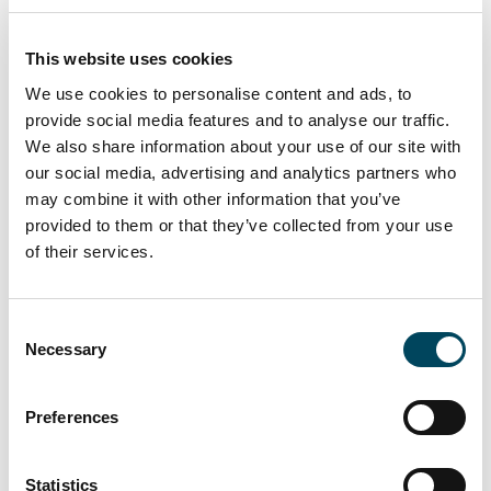
INVESTMENTexpo ist das
Netzwerk-
Event
für den direkten Austausch, Diskussion,
This website uses cookies
Dialog und Informationsgewinn für
We use cookies to personalise content and ads, to
Immobilien- und Infrastruktur-Investoren.
provide social media features and to analyse our traffic.
Ein Kongress für Entscheider, die die
We also share information about your use of our site with
Chancen und Risiken von
eigen- und
our social media, advertising and analytics partners who
fremdkapitalfinanzierten Real Asset
may combine it with other information that you’ve
provided to them or that they’ve collected from your use
Investments
und deren Management auf
of their services.
globalen Märkten gemeinsam diskutieren.
Zu den Kongress-Informationen
Consent
Die INVESTMENTexpo ermöglicht
Necessary
Selection
Investoren einen
breiten
Marktüberblick
über das aktuelle Angebot
Preferences
von Direktanlagen und Investitionen über
strukturierte Anlageprodukte.
Statistics