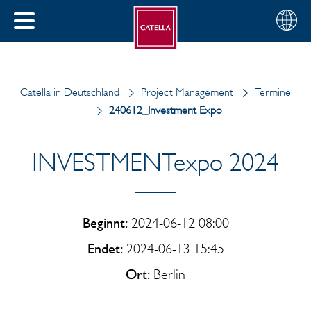
Deutsch
Wählen
SCHLIESSEN
Sie
MENÜ
Ihre
EN
Region
Catella in Deutschland
Project Management
Termine
240612_Investment Expo
INVESTMENTexpo 2024
Beginnt:
2024-06-12 08:00
Endet:
2024-06-13 15:45
Ort:
Berlin