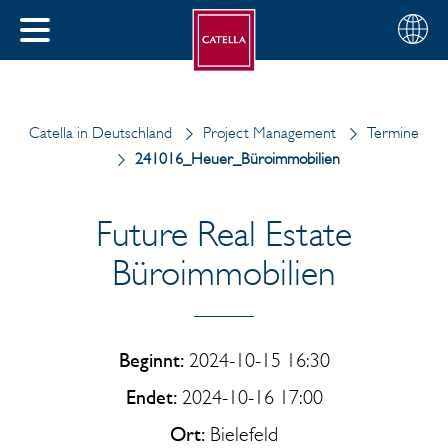
Deutsch
Wählen
SCHLIESSEN
Sie
MENÜ
Ihre
EN
Region
Catella in Deutschland
Project Management
Termine
241016_Heuer_Büroimmobilien
Future Real Estate
Büroimmobilien
Beginnt:
2024-10-15 16:30
Endet:
2024-10-16 17:00
Ort:
Bielefeld