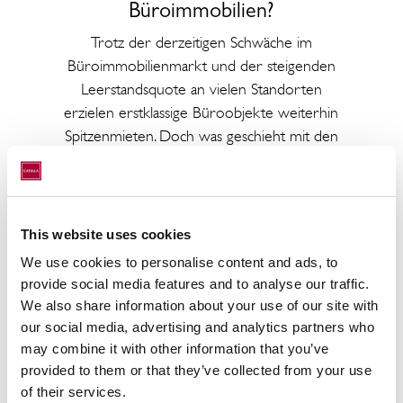
Büroimmobilien?
Trotz der derzeitigen Schwäche im
Büroimmobilienmarkt und der steigenden
Leerstandsquote an vielen Standorten
erzielen erstklassige Büroobjekte weiterhin
Spitzenmieten. Doch was geschieht mit den
Bürobeständen, die nicht mehr nachgefragt
werden? Ist die Umwandlung in eine andere
Nutzungsart eine effektive Maßnahme
gegen den Leerstand oder ist die
This website uses cookies
Transformation zur ökologisch optimierten
We use cookies to personalise content and ads, to
Immobilie die Lösung, um die
provide social media features and to analyse our traffic.
Vermarktungschance zu erhöhen? Welche
We also share information about your use of our site with
Strategien sind erforderlich, um veralteter
our social media, advertising and analytics partners who
Büroimmobilien erfolgreich neu zu
may combine it with other information that you’ve
positionieren, damit diese wirtschaftlich,
provided to them or that they’ve collected from your use
nachhaltig und zukunftssicher gestaltet
of their services.