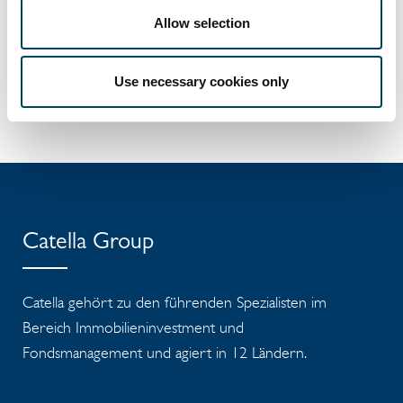
Thyssen-Zentrale in Düsseldorf mehr als 340
Allow selection
Wohnungen entstanden sind.
Use necessary cookies only
Catella Group
Catella gehört zu den führenden Spezialisten im
Bereich Immobilieninvestment und
Fondsmanagement und agiert in 12 Ländern.