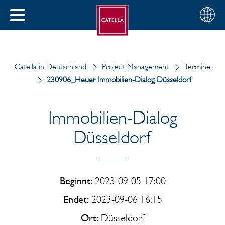
Deutsch
Wählen
SCHLIESSEN
Sie
MENÜ
Ihre
EN
Region
Catella in Deutschland
Project Management
Termine
230906_Heuer Immobilien-Dialog Düsseldorf
Immobilien-Dialog
Düsseldorf
Beginnt:
2023-09-05 17:00
Endet:
2023-09-06 16:15
Ort:
Düsseldorf