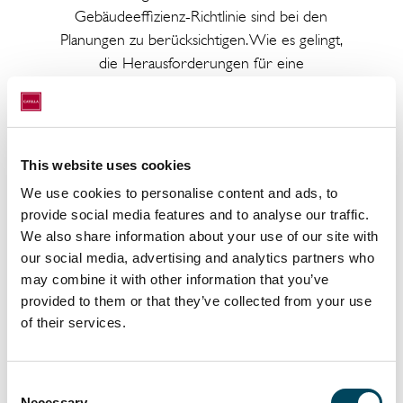
Gebäudeeffizienz-Richtlinie sind bei den
Planungen zu berücksichtigen. Wie es gelingt,
die Herausforderungen für eine
lebenswerte Stadt der Zukunft zu meistern,
diskutieren die Akteure beim 7. Immobilien-
Dialog Düsseldorf.
This website uses cookies
DIENSTAG, 5. SEPTEMBER 2023
We use cookies to personalise content and ads, to
17.50 UHR
provide social media features and to analyse our traffic.
Nach den Sommerferien – gewinnen die
We also share information about your use of our site with
Märkte wieder an Fahrt? Was passiert in
our social media, advertising and analytics partners who
Düsseldorf?
may combine it with other information that you’ve
Prof. Dr. Thomas Beyerle, Geschäftsleitung,
provided to them or that they’ve collected from your use
Catella Real Estate AG
of their services.
MITTWOCH, 6. SEPTEMBER 2023
Consent
12.05 UHR
Necessary