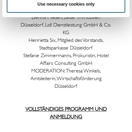
Gesellschafter, Catella Project Management
Use necessary cookies only
GmbH
Dennis Miesen, Leiter Immobilien
Düsseldorf, Lidl Dienstleistung GmbH & Co.
KG
Henrietta Six, Mitglied des Vorstands,
Stadtsparkasse Düsseldorf
Stefanie Zimmermanns, Prokuristin, Hotel
Affairs Consulting GmbH
MODERATION: Theresa Winkels,
Amtsleiterin, Wirtschaftsförderung
Düsseldorf
VOLLSTÄNDIGES PROGRAMM UND
ANMELDUNG