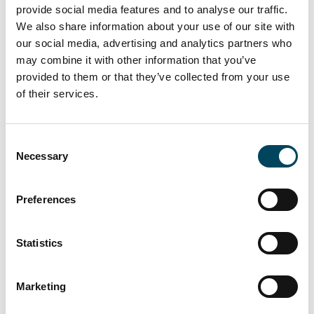
provide social media features and to analyse our traffic.
Event der immobilienwirtschaftlichen
We also share information about your use of our site with
Studiengänge in Holzminden, das
our social media, advertising and analytics partners who
Studierende und Unternehmen aus ganz
may combine it with other information that you’ve
Deutschland zusammenbringt.
provided to them or that they’ve collected from your use
of their services.
Einmal im Jahr treffen sich - unter Leitung
von Initiatorin Prof. Dr. Susanne Ertle-Straub
- Unternehmen der Immobilienbranche und
Consent
Studierende, um Kontakte zu knüpfen und
Necessary
Selection
Berufseinstiege zu besprechen.
Catella ist auch in diesem Jahr wieder mit
Preferences
einem Info-Stand dabei und freut sich auf das
Netzwerken!
Statistics
Weitere Informationen zur
Marketing
Veranstaltung
HIER