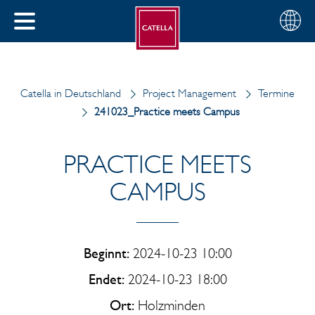
Deutsch
Wählen
SCHLIESSEN
Sie
MENÜ
Ihre
EN
Region
Catella in Deutschland
Project Management
Termine
241023_Practice meets Campus
PRACTICE MEETS
CAMPUS
Beginnt:
2024-10-23 10:00
Endet:
2024-10-23 18:00
Ort:
Holzminden