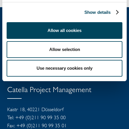
Show details
Allow all cookies
Catella Group
Allow selection
Catella gehört zu den führenden Spezialisten im
Bereich Immobilieninvestment und
Fondsmanagement und agiert in 12 Ländern.
Use necessary cookies only
Catella Project Management
Kaistr 18, 40221 Düsseldorf
Tel: +49 (0)211 90 99 35 00
Fax: +49 (0)211 90 99 35 01