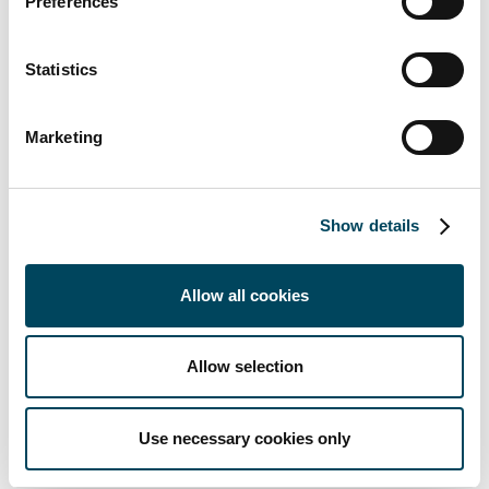
Preferences
Offene Positionen in der
Statistics
Projektentwicklung
Marketing
DERZEIT HABEN WIR KEINE OFFENEN
Show details
STELLEN ZU BESETZEN
Allow all cookies
Allow selection
OFFENE POSITIONEN IN GANZ
DEUTSCHLAND
Use necessary cookies only