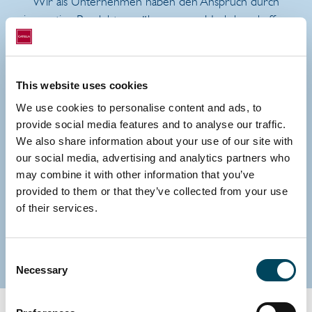
Wir als Unternehmen haben den Anspruch durch
innovative Produkte zu überzeugen. Und das schaffen
wir nur, wenn alle KollegInnen das Ohr am Markt und
die Wettbewerber im Blick haben - einfach auf Zack
sind!
This website uses cookies
Wenn auch bei Dir die Ideen nur so sprudeln und Du
We use cookies to personalise content and ads, to
endlich das richtige Umfeld suchst um sie umzusetzen,
provide social media features and to analyse our traffic.
dann fackel nicht lange und lerne uns kennen.
We also share information about your use of our site with
our social media, advertising and analytics partners who
Wir freuen uns auf Dich!
may combine it with other information that you’ve
provided to them or that they’ve collected from your use
of their services.
TEAMMITGLIEDER
Consent
Necessary
Selection