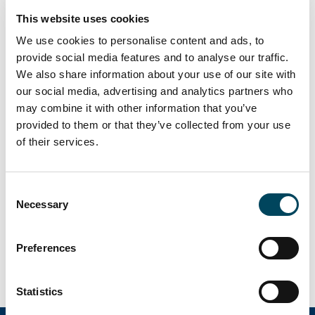
coordinando a los distintos expertos
This website uses cookies
funcionales necesarios para el éxito de las
We use cookies to personalise content and ads, to
transacciones.
provide social media features and to analyse our traffic.
We also share information about your use of our site with
Adicionalmente, también ofrecemos
our social media, advertising and analytics partners who
soluciones de clubs de inversión en toda
may combine it with other information that you’ve
Europa a inversores locales.
provided to them or that they’ve collected from your use
A diferencia de otras muchas empresas,
of their services.
nuestro objetivo no es maximizar los AuM
(Assets under Management, activos bajo
Consent
Gestión), sino generar atractivas
Necessary
Selection
oportunidades de inversión para nuestros
clientes mediante la ejecución de una gestión
Preferences
activa. Nuestro objetivo es un alineamiento
completo de intereses en todas las
estructuras bajo nuestro control.
Statistics