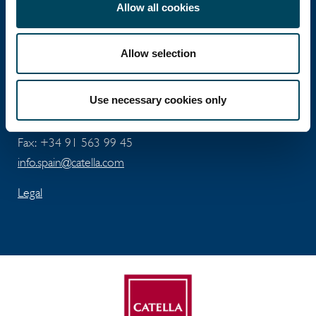
Allow all cookies
José Abascal 56 - 5ta Planta
Allow selection
ES-28003 Madrid
Use necessary cookies only
Tel:
+34 91 411 74 96
Fax: +34 91 563 99 45
info.spain@catella.com
Legal