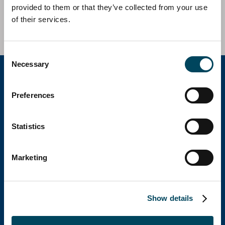
Europa en la adquisición del edificio residencial
provided to them or that they’ve collected from your use
Ezcaba II, situado en Pamplona, España.
of their services.
Consent
Necessary
Selection
Preferences
Catella Group
Statistics
Catella es una empresa líder especializada en
inversiones inmobiliarias con operaciones en 12
Marketing
países.
Show details
Catella España