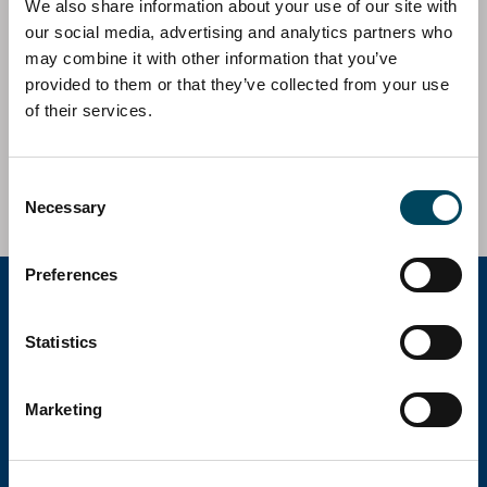
We also share information about your use of our site with
Catella AM Iberia ha participado como gestor de
our social media, advertising and analytics partners who
inversiones inmobiliarias en la compra de un edificio
"llave en mano" de vivienda protegida situado en
may combine it with other information that you’ve
Villaverde (Madrid) en representación de Catella
provided to them or that they’ve collected from your use
European Residential, ocupándose posteriormente de
of their services.
la gestión (Asset Management)
Volumen de inversión c. 26,1 millones de euros
Consent
Necessary
Selection
Preferences
Statistics
Catella Group
Marketing
Catella es una empresa líder especializada en
inversiones inmobiliarias con operaciones en 12
países.