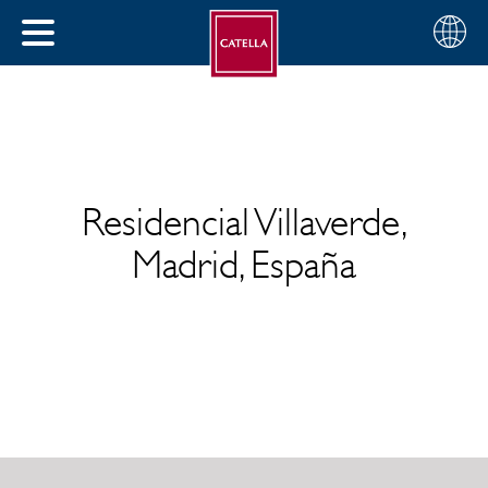
Español
Seleccio
CERRAR
su
MENÚ
región
AR
Residencial Villaverde,
Madrid, España