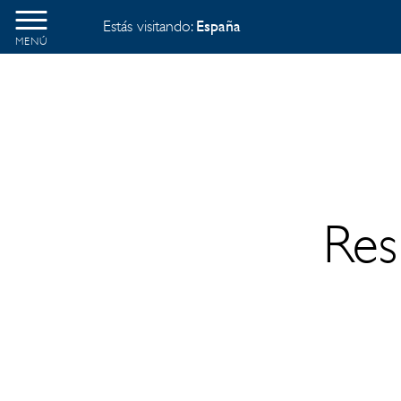
Estás visitando:
España
MENÚ
Res