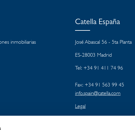
Catella España
ones inmobiliarias
José Abascal 56 - 5ta Planta
ES-28003 Madrid
Tel:
+34 91 411 74 96
Fax: +34 91 563 99 45
info.spain@catella.com
Legal
s