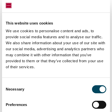
Asesoramiento en arrendamiento y
comercialización de activos
comerciales
This website uses cookies
Comercialización de locales
high
We use cookies to personalise content and ads, to
street retail
situados en las mejores
provide social media features and to analyse our traffic.
calles comerciales de España
We also share information about your use of our site with
our social media, advertising and analytics partners who
Planes de expansión: Búsqueda de los
may combine it with other information that you’ve
mejores locales adaptados a las
provided to them or that they’ve collected from your use
necesidades de cada cliente
of their services.
Research: elaboración de estudios de
mercado específicos para cada activo,
Consent
proporcionando un valor añadido a
Necessary
Selection
los propietarios e inquilinos
ayudándoles en el proceso de toma
Preferences
de decisiones.