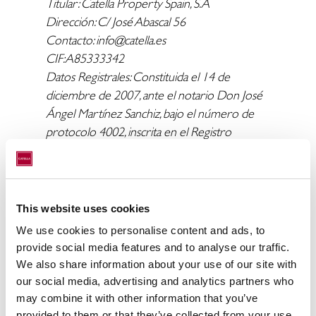
Titular: Catella Property Spain, S.A
Dirección: C/ José Abascal 56
Contacto: info@catella.es
CIF: A85333342
Datos Registrales: Constituida el 14 de
diciembre de 2007, ante el notario Don José
Ángel Martínez Sanchiz, bajo el número de
protocolo 4002, inscrita en el Registro
Mercantil de Madrid, en el tomo 25227, folio
176, sección 8, hoja número M-454296
Titular: Catella Asset Management Iberia, S.L
Dirección: C/ José Abascal 56
This website uses cookies
Contacto: info@catella.es
We use cookies to personalise content and ads, to
CIF: B87290813
provide social media features and to analyse our traffic.
Datos Registrales: Constituida el 14 de mayo
We also share information about your use of our site with
de 2014, ante el notario María del Rosario de
our social media, advertising and analytics partners who
Miguel Roses, bajo el número de protocolo
may combine it with other information that you’ve
1088, inscrita en el Registro Mercantil de
provided to them or that they’ve collected from your use