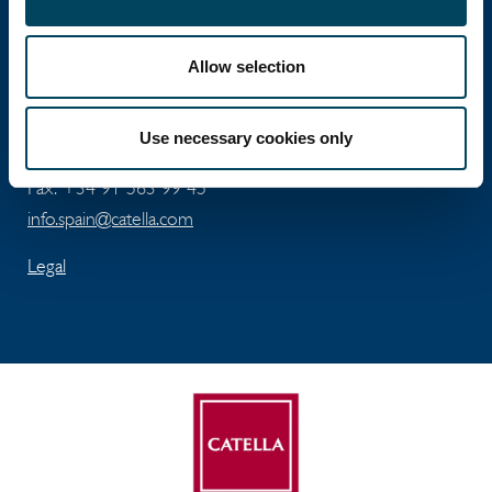
José Abascal 56 - 5ta Planta
Allow selection
ES-28003 Madrid
Tel:
+34 91 411 74 96
Use necessary cookies only
Fax: +34 91 563 99 45
info.spain@catella.com
Legal