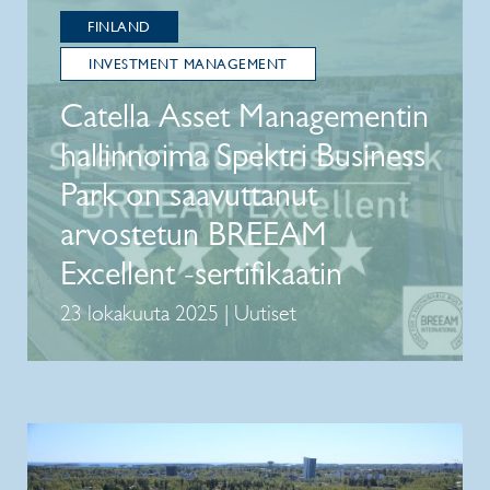
FINLAND
INVESTMENT MANAGEMENT
Catella Asset Managementin
hallinnoima Spektri Business
Park on saavuttanut
arvostetun BREEAM
Excellent -sertifikaatin
23 lokakuuta 2025 | Uutiset