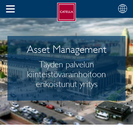
Suomi
Valitse
SULJE
alue
MENU
Asset Management
Täyden palvelun
kiinteistövarainhoitoon
erikoistunut yritys