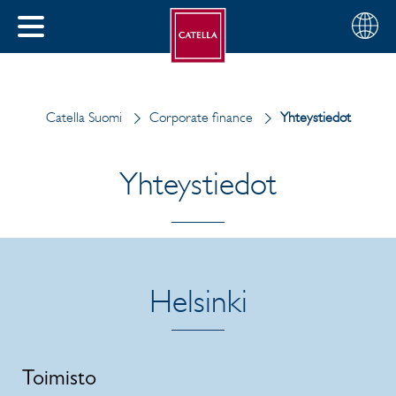
Suomi
Valitse
SULJE
alue
MENU
Catella Suomi
Corporate finance
Yhteystiedot
Yhteystiedot
Helsinki
Toimisto