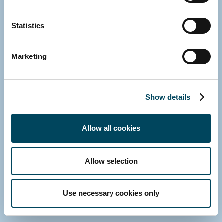
Statistics
Marketing
Show details
Allow all cookies
HELSINKI
Evert Reponen
Allow selection
Arviointiasiantuntija, AKA, KHK
Suora: +358 10 5220 302
Use necessary cookies only
Sähköposti
Lataa vCard