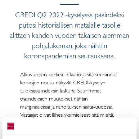
CREDI Q2 2022 -kyselyssä pääindeksi
putosi historiallisen matalalle tasolle
alittaen kahden vuoden takaisen aiemman
pohjalukeman, joka nähtiin
koronapandemian seurauksena.
Alkuvuoden korkea inflaatio ja sitä seurannut
korkojen nousu näkyvät CREDI-kyselyn
tuloksissa indeksin laskuna. Suurimmat
osaindeksien muutokset nähtiin
marginaaleissa ja rahoituksen saatavuudessa.
Vastaajat olivat lähes yksimielisesti sitä mieltä,
että marginaalit nousivat ja rahoituksen
saatavuus heikkeni menneen puolen vuoden