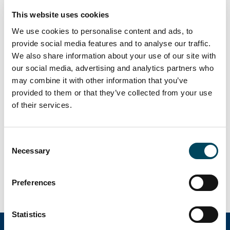
aikana. Alkuvuosi koettiin erityisen haastavana
markkinan kannalta, mutta odotukset
This website uses cookies
loppuvuodelle ovat kuitenkin neutraalit.
We use cookies to personalise content and ads, to
provide social media features and to analyse our traffic.
Catella CREDIn voi tilata veloituksetta
We also share information about your use of our site with
yhteistyökumppanimme ja asiakkaamme
our social media, advertising and analytics partners who
sähköpostitse:
info@catella.fi
.
may combine it with other information that you’ve
provided to them or that they’ve collected from your use
of their services.
Lisätietoja:
Antti Louko
Consent
toimitusjohtaja
Necessary
Selection
p. 050 5277 392
antti.louko@catella.fi
Preferences
Statistics