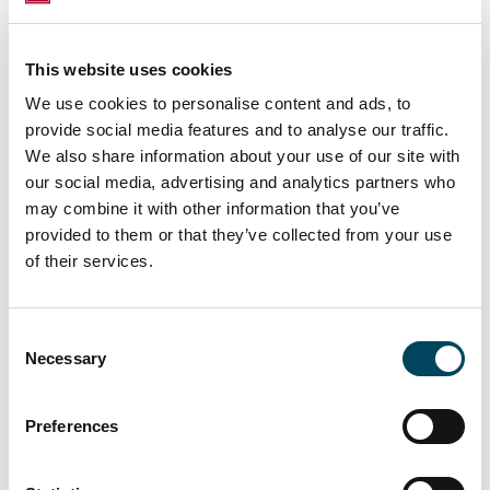
Kiinteistön kauppahinta on noin 164
miljoonaa euroa, joka vastaa noin 4,65
prosentin alkutuottovaatimusta.
This website uses cookies
Toteutunut kauppa on tämän vuoden
We use cookies to personalise content and ads, to
provide social media features and to analyse our traffic.
yksi suurimmista yksittäisistä
We also share information about your use of our site with
toimistokiinteistökaupoista Suomessa. Myyjä
our social media, advertising and analytics partners who
on Exilion Management Oy:n hallinnoima
may combine it with other information that you’ve
Exilion Real Estate I Ky.
provided to them or that they’ve collected from your use
Lataa tiedote
of their services.
Lisätietoja:
Consent
Markus Juvala, p. 050 3737
Necessary
Selection
540,
markus.juvala@catella.fi
Antti Louko, p. 050 5277
Preferences
392,
antti.louko@catella.fi