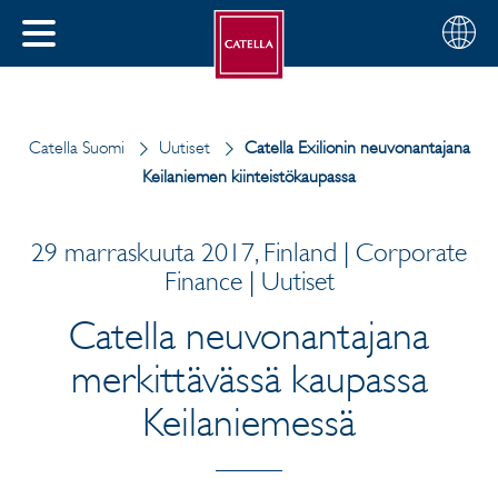
Suomi
Valitse
SULJE
alue
MENU
Catella Suomi
Uutiset
Catella Exilionin neuvonantajana
Keilaniemen kiinteistökaupassa
29 marraskuuta 2017, Finland | Corporate
Finance | Uutiset
Catella neuvonantajana
merkittävässä kaupassa
Keilaniemessä