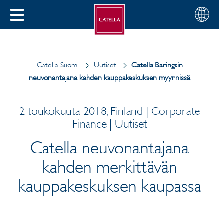
Suomi
Valitse
SULJE
alue
MENU
Catella Suomi
Uutiset
Catella Baringsin
neuvonantajana kahden kauppakeskuksen myynnissä
2 toukokuuta 2018, Finland | Corporate
Finance | Uutiset
Catella neuvonantajana
kahden merkittävän
kauppakeskuksen kaupassa