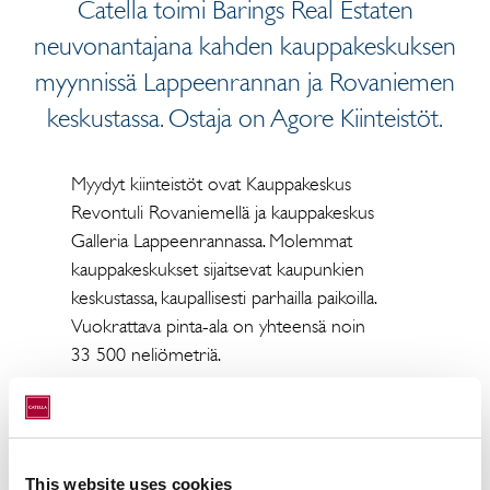
Catella toimi Barings Real Estaten
neuvonantajana kahden kauppakeskuksen
myynnissä Lappeenrannan ja Rovaniemen
keskustassa. Ostaja on Agore Kiinteistöt.
Myydyt kiinteistöt ovat Kauppakeskus
Revontuli Rovaniemellä ja kauppakeskus
Galleria Lappeenrannassa. Molemmat
kauppakeskukset sijaitsevat kaupunkien
keskustassa, kaupallisesti parhailla paikoilla.
Vuokrattava pinta-ala on yhteensä noin
33 500 neliömetriä.
Kauppakeskukset on rakennettu vuonna
2007. Molemmat kiinteistöt ovat moderneja
kauppakeskuksia, joissa on vuokralaisena suuri
joukko kaupan tärkeimpiä brändejä.
This website uses cookies