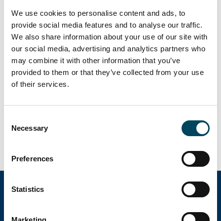
We use cookies to personalise content and ads, to
Catella toimi myyntiprosessissa Barings Real
provide social media features and to analyse our traffic.
Estaten neuvonantajana.
We also share information about your use of our site with
our social media, advertising and analytics partners who
Lataa tiedote
may combine it with other information that you’ve
Lisätietoja:
provided to them or that they’ve collected from your use
of their services.
Antti Louko, p. 050 5277
392,
antti.louko@catella.fi
Consent
Markus Juvala, p. 050 3737
Necessary
Selection
540,
markus.juvala@catella.fi
Preferences
Statistics
Catella Property Oy
Marketing