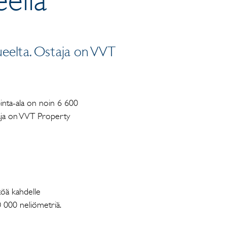
ueelta. Ostaja on VVT
 pinta-ala on noin 6 600
taja on VVT Property
töä kahdelle
20 000 neliömetriä.