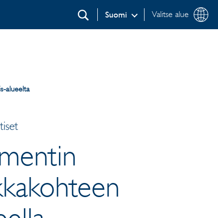
Valitse alue
Suomi
Etsi
s-alueelta
iset
tmentin
ikkakohteen
eella