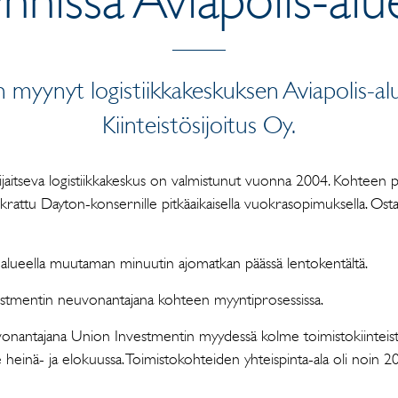
myynyt logistiikkakeskuksen Aviapolis-al
Kiinteistösijoitus Oy.
ä sijaitseva logistiikkakeskus on valmistunut vuonna 2004. Kohteen
krattu Dayton-konsernille pitkäaikaisella vuokrasopimuksella. Os
s-alueella muutaman minuutin ajomatkan päässä lentokentältä.
estmentin neuvonantajana kohteen myyntiprosessissa.
uvonantajana Union Investmentin myydessä kolme toimistokiinteis
alle heinä- ja elokuussa. Toimistokohteiden yhteispinta-ala oli noin 