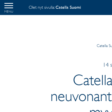
Olet nyt sivulla:
Catella Suomi
MENU
Catella S
14 
Catell
neuvonanta
myyn