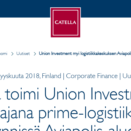
uomi
Uutiset
Union Investment myi logistiikkakeskuksen Aviapoli
syyskuuta 2018, Finland | Corporate Finance | Uut
a toimi Union Inves
jana prime-logisti
nissä Aviapolis-alu