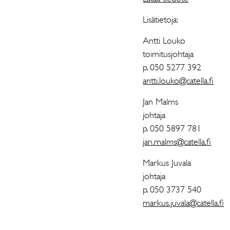
Lisätietoja:
Antti Louko
toimitusjohtaja
p. 050 5277 392
antti.louko@catella.fi
Jan Malms
johtaja
p. 050 5897 781
jan.malms@catella.fi
Markus Juvala
johtaja
p. 050 3737 540
markus.juvala@catella.fi