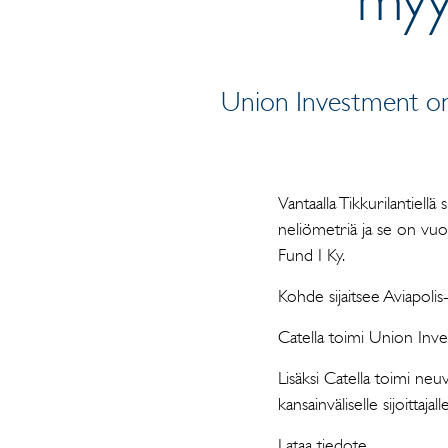
Union Investment on 
Vantaalla Tikkurilantiell
neliömetriä ja se on vuo
Fund I Ky.
Kohde sijaitsee Aviapoli
Catella toimi Union Inv
Lisäksi Catella toimi ne
kansainväliselle sijoittaj
Lataa tiedote