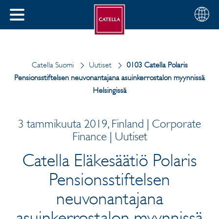
Suomi
Valitse
SULJE
alue
MENU
Catella Suomi
Uutiset
0103 Catella Polaris
Pensionsstiftelsen neuvonantajana asuinkerrostalon myynnissä
Helsingissä
3 tammikuuta 2019, Finland | Corporate
Finance | Uutiset
Catella Eläkesäätiö Polaris
Pensionsstiftelsen
neuvonantajana
asuinkerrostalon myynnissä