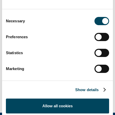
Jorma Janhonen
Consent
Necessary
Senior Advisor
Selection
p. 050 0443 790
Preferences
jorma.janhonen@catella.fi
Statistics
Antti Louko
Marketing
toimitusjohtaja
p. 050 5277 392
Show details
antti.louko@catella.fi
Allow all cookies