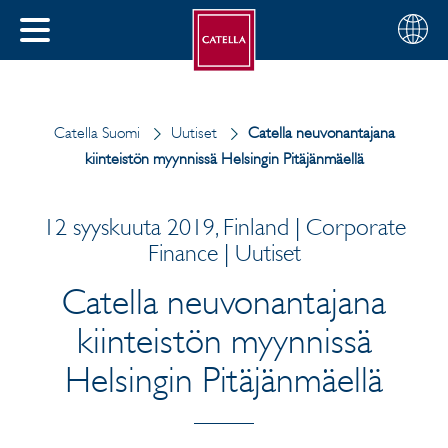
Suomi
Valitse
SULJE
alue
MENU
Catella Suomi
Uutiset
Catella neuvonantajana
kiinteistön myynnissä Helsingin Pitäjänmäellä
12 syyskuuta 2019, Finland | Corporate
Finance | Uutiset
Catella neuvonantajana
kiinteistön myynnissä
Helsingin Pitäjänmäellä