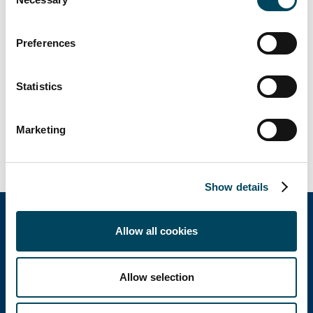
jorma.janhonen@catella.fi
Selection
Preferences
Antti Louko
toimitusjohtaja
Statistics
p. 050 5277 392
Marketing
antti.louko@catella.fi
Show details
Allow all cookies
Catella Property Oy
Allow selection
Aleksanterinkatu 46 A