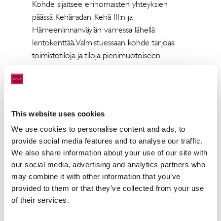
Kohde sijaitsee erinomaisten yhteyksien
päässä Kehäradan, Kehä III:n ja
Hämeenlinnanväylän varressa lähellä
lentokenttää. Valmistuessaan kohde tarjoaa
toimistotiloja ja tiloja pienimuotoiseen
tuotanto-, varasto- tai logistiikkatoimintaan.
Vuokrattava ala tulee olemaan noin 5 200
m2.
This website uses cookies
We use cookies to personalise content and ads, to
provide social media features and to analyse our traffic.
We also share information about your use of our site with
our social media, advertising and analytics partners who
may combine it with other information that you’ve
provided to them or that they’ve collected from your use
Catella toimi myyntiprosessissa SRV:n
of their services.
taloudellisena neuvonantajana.