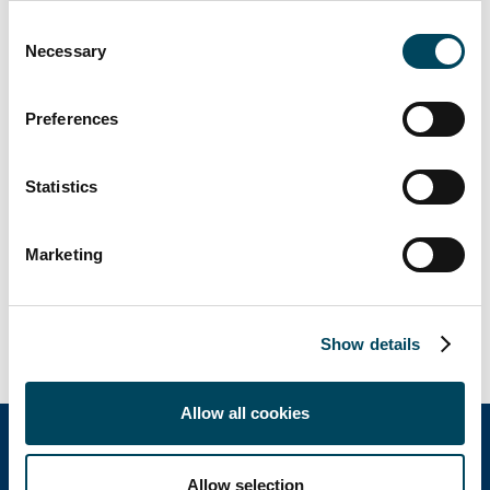
Consent
Necessary
Lisätietoja:
Selection
Antti Louko
Preferences
Toimitusjohtaja
p. 050 5277 392
Statistics
antti.louko@catella.fi
Markus Juvala
Marketing
Johtaja
p. 050 3737 540
markus.juvala@catella.fi
Show details
Allow all cookies
Allow selection