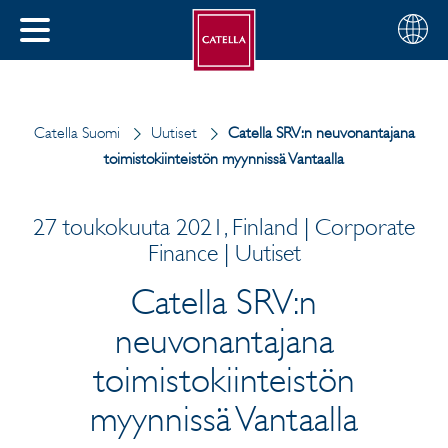
Suomi
Valitse
SULJE
alue
MENU
Catella Suomi
Uutiset
Catella SRV:n neuvonantajana
toimistokiinteistön myynnissä Vantaalla
27 toukokuuta 2021, Finland | Corporate
Finance | Uutiset
Catella SRV:n
neuvonantajana
toimistokiinteistön
myynnissä Vantaalla