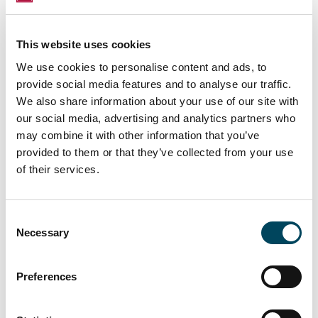
Ostaja suunnittelee rakentavansa alueelle noin
40 uutta loma-asuntoa.
This website uses cookies
Catella toimi myynnissä Veikkauksen
We use cookies to personalise content and ads, to
neuvonantajana.
provide social media features and to analyse our traffic.
We also share information about your use of our site with
our social media, advertising and analytics partners who
Lisätietoja:
may combine it with other information that you’ve
provided to them or that they’ve collected from your use
Erkki Hakala
of their services.
Johtaja
p. 050 3625 768 puh.
erkki.hakala@catella.fi
Consent
Necessary
Selection
Antti Louko
Toimitusjohtaja
p. 050 5277 392
Preferences
antti.louko@catella.fi