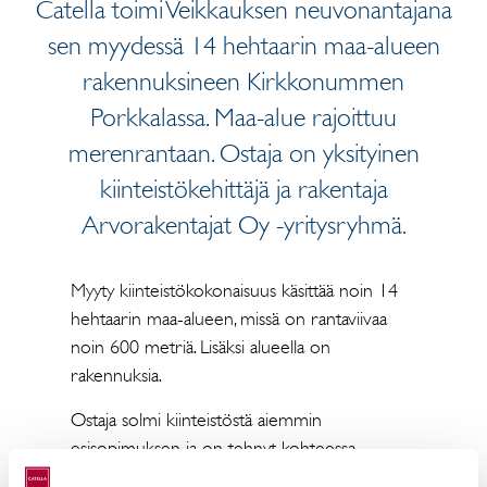
Catella toimi Veikkauksen neuvonantajana
sen myydessä 14 hehtaarin maa-alueen
rakennuksineen Kirkkonummen
Porkkalassa. Maa-alue rajoittuu
merenrantaan. Ostaja on yksityinen
kiinteistökehittäjä ja rakentaja
Arvorakentajat Oy -yritysryhmä.
Myyty kiinteistökokonaisuus käsittää noin 14
hehtaarin maa-alueen, missä on rantaviivaa
noin 600 metriä. Lisäksi alueella on
rakennuksia.
Ostaja solmi kiinteistöstä aiemmin
esisopimuksen ja on tehnyt kohteessa
kaavakehitystä. Kaava on nyt lainvoimainen.