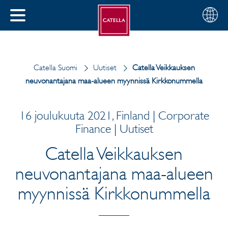
Suomi
Valitse
SULJE
alue
MENU
Catella Suomi
Uutiset
Catella Veikkauksen
neuvonantajana maa-alueen myynnissä Kirkkonummella
16 joulukuuta 2021, Finland | Corporate
Finance | Uutiset
Catella Veikkauksen
neuvonantajana maa-alueen
myynnissä Kirkkonummella