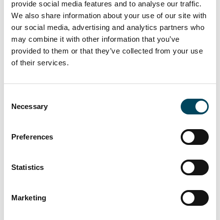
provide social media features and to analyse our traffic.
Pääkaupunkiseudun toimistotilojen
We also share information about your use of our site with
vajaakäyttöaste nousi 0,4 prosenttiyksikköä
our social media, advertising and analytics partners who
12,6 prosentin tasolle. Osamarkkinoilla
may combine it with other information that you’ve
nousua nähtiin mm. Helsingin ydinkeskustassa,
provided to them or that they’ve collected from your use
jossa toimistotilojen vajaakäyttöaste nousi 1,8
of their services.
prosenttiyksikköä 10,6 prosentin tasolle.
Toimistojen vajaakäyttöasteet nousivat kaikilla
Consent
pääkaupunkiseudun osamarkkinoilla lukuun
Necessary
Selection
ottamatta Ruoholahtea ja Tapiolaa, joissa
vajaakäyttöasteet laskivat lievästi.
Preferences
Kasvukeskusten osalta toimistojen
vajaakäyttöasteet nousivat Turussa, Vaasassa,
Lahdessa ja Jyväskylässä. Oulussa sekä
Statistics
Tampereella toimistojen vajaakäyttöasteet
laskivat maltillisesti.
Marketing
Markkinakatsauksen voi tilata veloituksetta