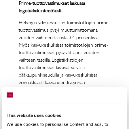
Prime-tuottovaatimukset laskussa
logistiikkakiinteistöissä
Helsingin ydinkeskustan toimistotilojen prime-
tuottovaatimus pysyi muuttumattomana
vuoden vaihteen tasosta 3,4 prosentissa.
Myös kasvukeskuksissa toimistotilojen prime-
tuottovaatimukset pysyivät lähes vuoden
vaihteen tasoilla. Logistiikkatilojen
tuottovaatimukset laskivat selvästi
pääkaupunkiseudulla ja kasvukeskuksissa
voimakkaasti kasvaneen kysynnän
seurauksena. Logistiikkatilojen
pääkaupunkiseudun prime-tuottovaatimus
laski 0,9 prosenttiyksikköä 4,7 prosentin
tasolle.
This website uses cookies
Toimistotilojen vajaakäyttöasteissa nousua
We use cookies to personalise content and ads, to