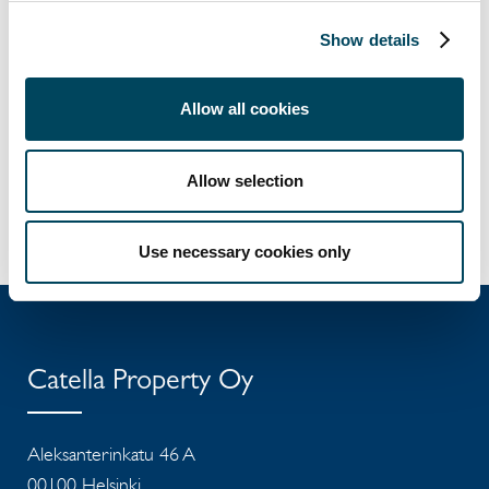
yhteistyökumppanimme ja asiakkaamme
sähköpostitse:
info@catella.fi
.
Show details
Lisätietoja:
Allow all cookies
Antti Louko
toimitusjohtaja
p. 050 5277 392
Allow selection
antti.louko@catella.fi
Use necessary cookies only
Catella Property Oy
Aleksanterinkatu 46 A
00100 Helsinki