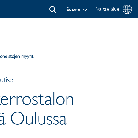
Valitse alue
Suomi
Etsi
uoneistojen myynti
utiset
kerrostalon
sä Oulussa