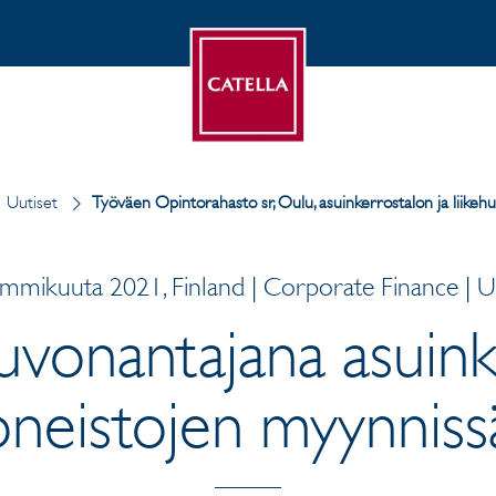
Uutiset
Työväen Opintorahasto sr, Oulu, asuinkerrostalon ja liikeh
mmikuuta 2021, Finland | Corporate Finance | U
uvonantajana asuin
uoneistojen myynnis