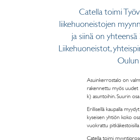
Catella toimi Työ
liikehuoneistojen myynni
ja siinä on yhteensä
Liikehuoneistot, yhteisp
Oulun y
Asuinkerrostalo on valm
rakennettu myös uudet p
k) asuntoihin. Suurin osa 
Erillisellä kaupalla myyd
kyseisen yhtiön koko os
vuokrattu pitkäkestoisill
Catella toimi myyntipros