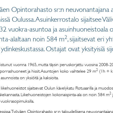
väen Opintorahasto sr:n neuvonantajana a
ssä Oulussa. Asuinkerrostalo sijaitsee Vä
 32 vuokra-asuntoa ja asuinhuoneistoala 
2
inta-alaltaan noin 584 m
, sijaitsevat eri y
dinkeskustassa. Ostajat ovat yksityisiä sijo
istunut vuonna 1965, mutta täysin peruskorjattu vuosina 2008-20
2
orrashuoneet ja hissit. Asuntojen koko vaihtelee 29 m
(1h + k
asunnoista on yksiöitä ja kaksioita.
yt liikehuoneistot sijaitsevat Oulun kävelykatu Rotuaarilla ja muod
2
akekannasta. Liikehuoneistojen kokonaispinta-ala on noin 584 m
a vuokrasopimuksilla.
essissa Työväen Opintorahasto sr:n taloudellisena neuvonantajana