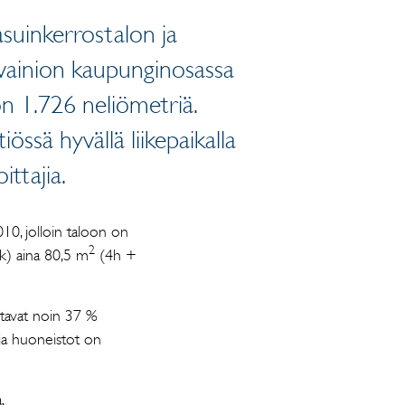
suinkerrostalon ja
livainion kaupunginosassa
on 1.726 neliömetriä.
htiössä hyvällä liikepaikalla
ittajia.
10, jolloin taloon on
2
k) aina 80,5 m
(4h +
ostavat noin 37 %
ja huoneistot on
.